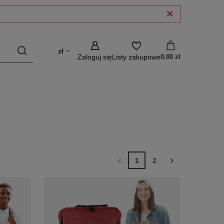
zł
Zaloguj się
Listy zakupowe
0,00 zł
1
2