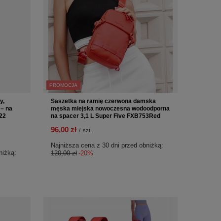
PROMOCJA
y,
Saszetka na ramię czerwona damska
 – na
męska miejska nowoczesna wodoodporna
22
na spacer 3,1 L Super Five FXB753Red
96,00 zł
/
szt.
Najniższa cena z 30 dni przed obniżką:
niżką:
120,00 zł
-20%