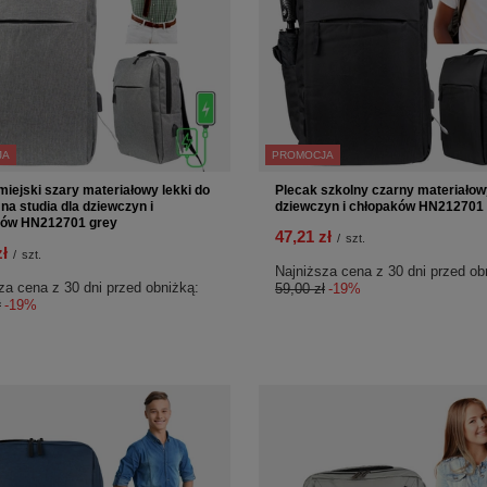
JA
PROMOCJA
miejski szary materiałowy lekki do
Plecak szkolny czarny materiałow
 na studia dla dziewczyn i
dziewczyn i chłopaków HN212701 
ków HN212701 grey
47,21 zł
/
szt.
zł
/
szt.
Najniższa cena z 30 dni przed ob
za cena z 30 dni przed obniżką:
59,00 zł
-19%
ł
-19%