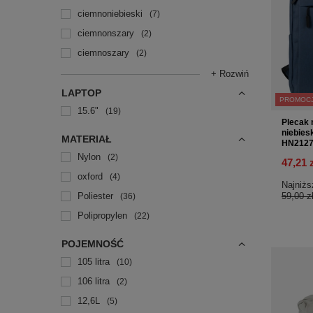
ciemnoniebieski
7
ciemnonszary
2
ciemnoszary
2
+ Rozwiń
LAPTOP
PROMOC
15.6"
19
Plecak 
niebies
MATERIAŁ
HN2127
Nylon
2
47,21 
oxford
4
Najniżs
Poliester
59,00 z
36
Polipropylen
22
POJEMNOŚĆ
105 litra
10
106 litra
2
12,6L
5