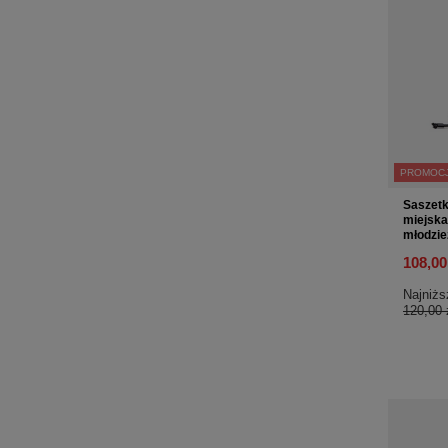
PROMOC
Saszetk
miejsk
młodzi
108,00
Najniżs
120,00 