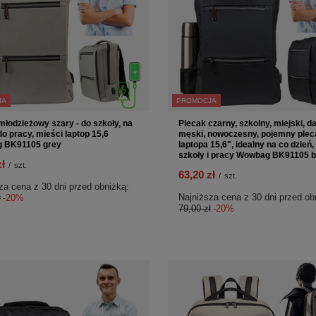
JA
PROMOCJA
młodzieżowy szary - do szkoły, na
Plecak czarny, szkolny, miejski, d
do pracy, mieści laptop 15,6
męski, nowoczesny, pojemny plec
 BK91105 grey
laptopa 15,6", idealny na co dzień,
szkoły i pracy Wowbag BK91105 b
zł
/
szt.
63,20 zł
/
szt.
za cena z 30 dni przed obniżką:
Najniższa cena z 30 dni przed ob
ł
-20%
79,00 zł
-20%