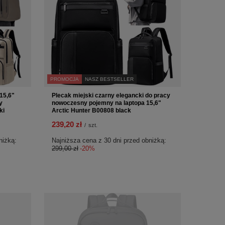
PROMOCJA
NASZ BESTSELLER
15,6"
Plecak miejski czarny elegancki do pracy
y
nowoczesny pojemny na laptopa 15,6"
ki
Arctic Hunter B00808 black
239,20 zł
/
szt.
niżką:
Najniższa cena z 30 dni przed obniżką:
299,00 zł
-20%