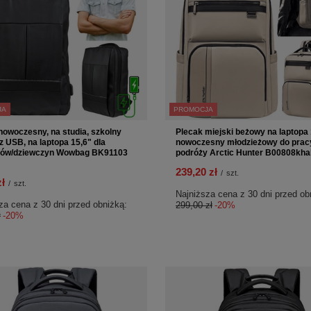
JA
PROMOCJA
nowoczesny, na studia, szkolny
Plecak miejski beżowy na laptopa 
 z USB, na laptopa 15,6" dla
nowoczesny młodzieżowy do prac
ków/dziewczyn Wowbag BK91103
podróży Arctic Hunter B00808kha
239,20 zł
/
szt.
zł
/
szt.
Najniższa cena z 30 dni przed ob
za cena z 30 dni przed obniżką:
299,00 zł
-20%
ł
-20%