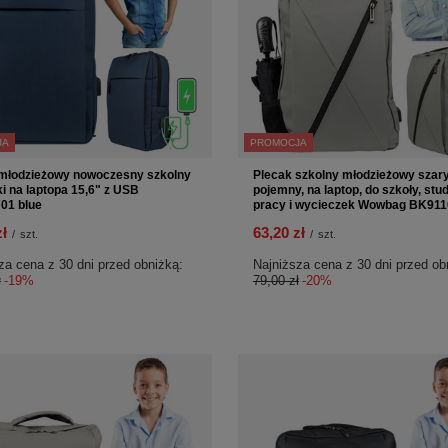
JA
PROMOCJA
młodzieżowy nowoczesny szkolny
Plecak szkolny młodzieżowy szar
ki na laptopa 15,6" z USB
pojemny, na laptop, do szkoły, stu
01 blue
pracy i wycieczek Wowbag BK911
zł
63,20 zł
/
szt.
/
szt.
za cena z 30 dni przed obniżką:
Najniższa cena z 30 dni przed ob
ł
-19%
79,00 zł
-20%