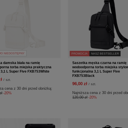
O NIEDOSTĘPNY
PROMOCJA
NASZ BESTSELLER
a damska biała na ramię
Saszetka męska czarna na ramię
orna torba miejska praktyczna
wodoodporna torba miejska stylo
 3,1 L Super Five FXB753White
funkcjonalna 3,1 L Super Five
FXB753Black
zł
/
szt.
96,00 zł
/
szt.
za cena z 30 dni przed obniżką:
Najniższa cena z 30 dni przed ob
zł
-20%
120,00 zł
-20%