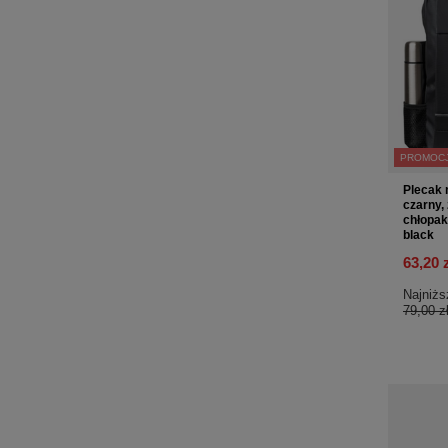
PROMOC
Plecak 
czarny,
chłopa
black
63,20 
Najniżs
79,00 z