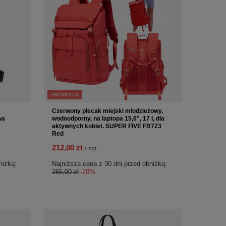
PROMOCJA
Czerwony plecak miejski młodzieżowy,
wa
wodoodporny, na laptopa 15,6", 17 l, dla
aktywnych kobiet. SUPER FIVE FB723
Red
212,00 zł
/
szt.
niżką:
Najniższa cena z 30 dni przed obniżką:
265,00 zł
-20%