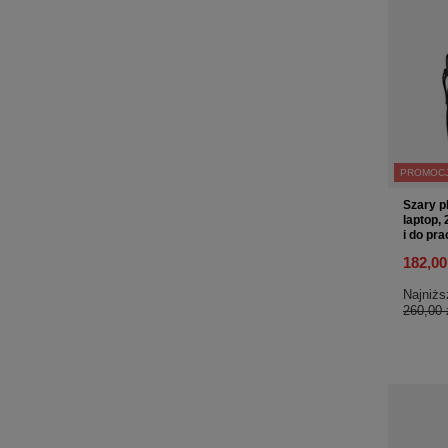
PROMOC
Szary p
laptop, 
i do pr
182,00
Najniżs
260,00 