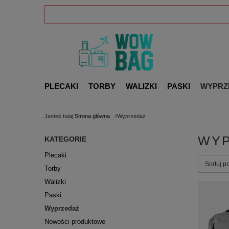
PLECAKI
TORBY
WALIZKI
PASKI
WYPRZ
Jesteś tutaj:
Strona główna
Wyprzedaż
WY
KATEGORIE
Plecaki
Zmień s
Sortuj p
Torby
Walizki
Paski
Wyprzedaż
Nowości produktowe