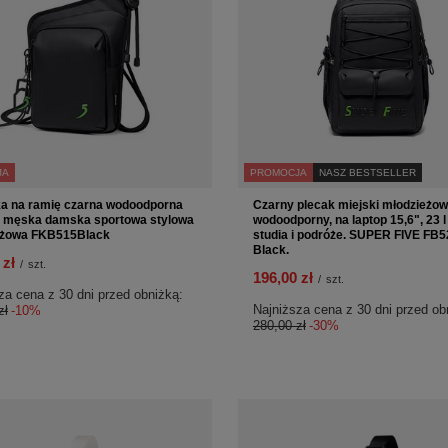
JA
PROMOCJA
NASZ BESTSELLER
a na ramię czarna wodoodporna
Czarny plecak miejski młodzieżow
a męska damska sportowa stylowa
wodoodporny, na laptop 15,6", 23 l
eżowa FKB515Black
studia i podróże. SUPER FIVE FB5
Black.
 zł
/
szt.
196,00 zł
/
szt.
za cena z 30 dni przed obniżką:
Najniższa cena z 30 dni przed ob
zł
-10%
280,00 zł
-30%