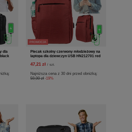
PROMOCJA
y dla
Plecak szkolny czerwony młodzieżowy na
black
laptopa dla dziewczyn USB HN212701 red
47,21 zł
/
szt.
niżką:
Najniższa cena z 30 dni przed obniżką:
59,00 zł
-19%