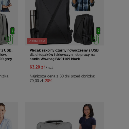
PROMOCJA
y z USB,
Plecak szkolny czarny nowoczesny z USB
diów,
dla chłopaków i dziewczyn - do pracy na
09 grey
studia Wowbag BK91109 black
63,20 zł
/
szt.
niżką:
Najniższa cena z 30 dni przed obniżką:
79,00 zł
-20%