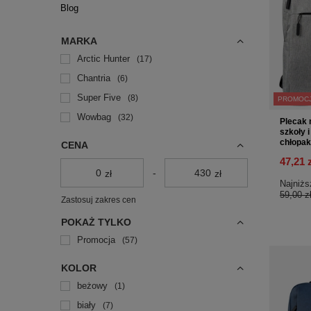
Blog
MARKA
Arctic Hunter
17
Chantria
6
Super Five
8
PROMOC
Wowbag
32
Plecak 
szkoły i
chłopa
CENA
47,21 
-
zł
zł
Najniżs
59,00 z
Zastosuj zakres cen
POKAŻ TYLKO
Promocja
57
KOLOR
beżowy
1
biały
7