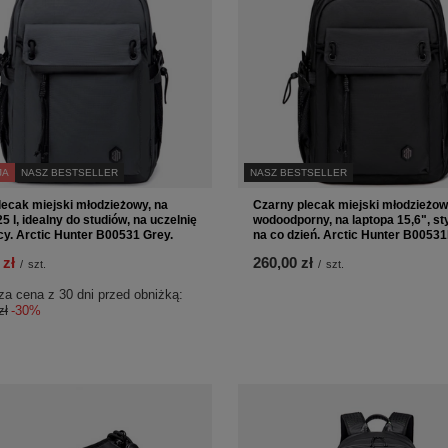
JA
NASZ BESTSELLER
NASZ BESTSELLER
lecak miejski młodzieżowy, na
Czarny plecak miejski młodzieżowy
25 l, idealny do studiów, na uczelnię
wodoodporny, na laptopa 15,6", st
acy. Arctic Hunter B00531 Grey.
na co dzień. Arctic Hunter B00531
 zł
260,00 zł
/
szt.
/
szt.
za cena z 30 dni przed obniżką:
zł
-30%