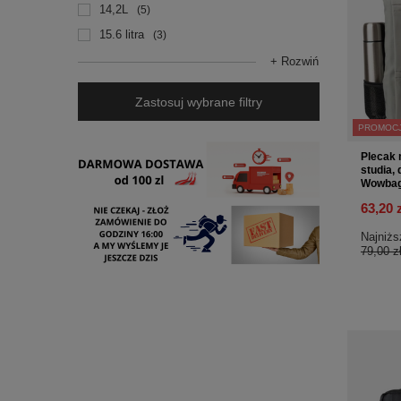
14,2L
5
15.6 litra
3
+ Rozwiń
Zastosuj wybrane filtry
PROMOC
Plecak 
studia, 
Wowbag
63,20 
Najniżs
79,00 z