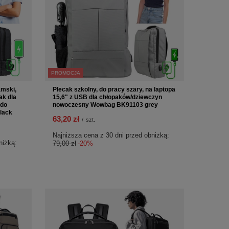
PROMOCJA
amski,
Plecak szkolny, do pracy szary, na laptopa
ak dla
15,6" z USB dla chłopaków/dziewczyn
 do
nowoczesny Wowbag BK91103 grey
lack
63,20 zł
/
szt.
Najniższa cena z 30 dni przed obniżką:
niżką:
79,00 zł
-20%