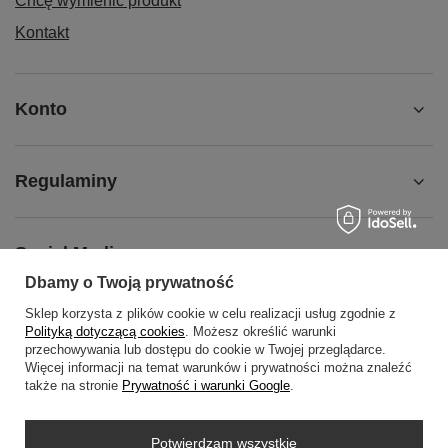
Chcę wymienić produkt
Kontakt
Konto
Regulaminy
Social Media
Dbamy o Twoją prywatność
Sklep korzysta z plików cookie w celu realizacji usług zgodnie z
O NAS
Polityką dotyczącą cookies
. Możesz określić warunki
przechowywania lub dostępu do cookie w Twojej przeglądarce.
Więcej informacji na temat warunków i prywatności można znaleźć
także na stronie
Prywatność i warunki Google
.
+48452798288
wowbag2024@gmail.com
Potwierdzam wszystkie