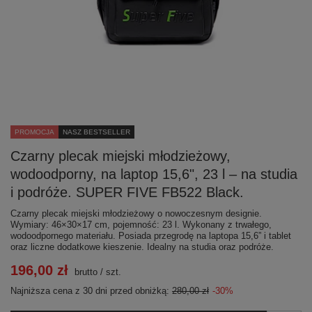
PROMOCJA
NASZ BESTSELLER
Czarny plecak miejski młodzieżowy,
wodoodporny, na laptop 15,6", 23 l – na studia
i podróże. SUPER FIVE FB522 Black.
Czarny plecak miejski młodzieżowy o nowoczesnym designie.
Wymiary: 46×30×17 cm, pojemność: 23 l. Wykonany z trwałego,
wodoodpornego materiału. Posiada przegrodę na laptopa 15,6” i tablet
oraz liczne dodatkowe kieszenie. Idealny na studia oraz podróże.
196,00 zł
brutto
/
szt.
Najniższa cena z 30 dni przed obniżką:
280,00 zł
-30%