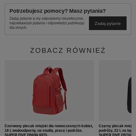
Potrzebujesz pomocy? Masz pytania?
Zadaj pytanie a my odpowiemy niezwłocznie,
Zadaj pytanie
najciekawsze pytania i odpowiedzi publikując
dla innych.
ZOBACZ RÓWNIEŻ
Czerwony plecak miejski dla nowoczesnych kobiet,
Czarny plecak miejski
18 l, wodoodporny, na studia, pracę i podróże.
podróży, 22 l, na lap
SUPER FIVE FB696 RED.
SUPER FIVE FB700 B