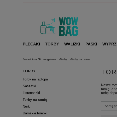
PLECAKI
TORBY
WALIZKI
PASKI
WYPRZ
Jesteś tutaj:
Strona główna
Torby
Torby na ramię
TOR
TORBY
Torby na laptopa
Nasze torb
Saszetki
ramię, a 
Listonoszki
torbę dopa
Torby na ramię
Zmień s
Sortuj p
Nerki
Damskie torebki