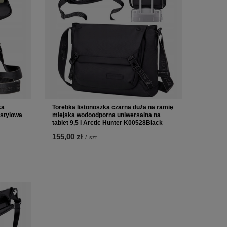
ka
Torebka listonoszka czarna duża na ramię
stylowa
miejska wodoodporna uniwersalna na
tablet 9,5 l Arctic Hunter K00528Black
155,00 zł
/
szt.