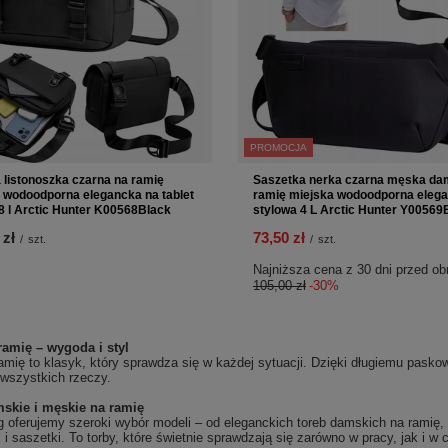
PROMOCJA
 listonoszka czarna na ramię
Saszetka nerka czarna męska da
 wodoodporna elegancka na tablet
ramię miejska wodoodporna eleg
,8 l Arctic Hunter K00568Black
stylowa 4 L Arctic Hunter Y00569
 zł
73,50 zł
/
szt.
/
szt.
Najniższa cena z 30 dni przed ob
105,00 zł
-30%
ramię – wygoda i styl
amię to klasyk, który sprawdza się w każdej sytuacji. Dzięki długiemu pasko
 wszystkich rzeczy.
skie i męskie na ramię
oferujemy szeroki wybór modeli – od eleganckich toreb damskich na ramię, 
i i saszetki. To torby, które świetnie sprawdzają się zarówno w pracy, jak i w