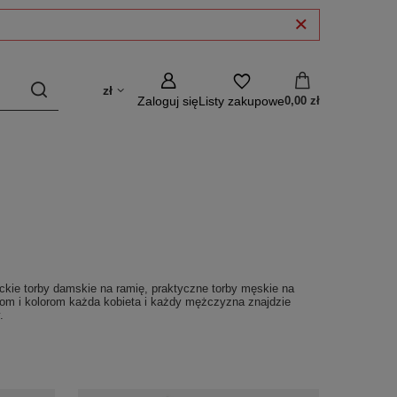
zł
Zaloguj się
Listy zakupowe
0,00 zł
nckie torby damskie na ramię, praktyczne torby męskie na
nom i kolorom każda kobieta i każdy mężczyzna znajdzie
.