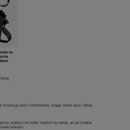
mska na
ancka
Black
niżką:
wi można ją nosić komfortowo, mając wolne ręce i łatwy
przez praktyczne torby męskie na ramię, aż po modne
 czasie wolnym.