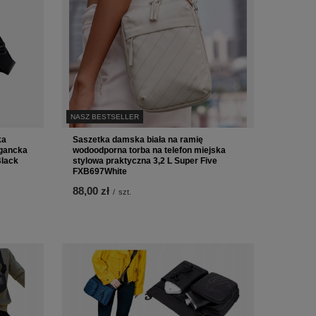
NASZ BESTSELLER
ka
Saszetka damska biała na ramię
gancka
wodoodporna torba na telefon miejska
Black
stylowa praktyczna 3,2 L Super Five
FXB697White
88,00 zł
/
szt.