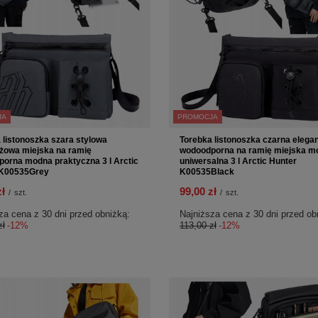
JA
PROMOCJA
 listonoszka szara stylowa
Torebka listonoszka czarna elega
żowa miejska na ramię
wodoodporna na ramię miejska mo
orna modna praktyczna 3 l Arctic
uniwersalna 3 l Arctic Hunter
 K00535Grey
K00535Black
zł
99,00 zł
/
szt.
/
szt.
za cena z 30 dni przed obniżką:
Najniższa cena z 30 dni przed ob
zł
-12%
113,00 zł
-12%