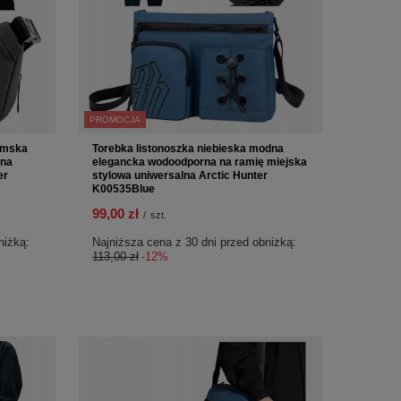
PROMOCJA
amska
Torebka listonoszka niebieska modna
dna
elegancka wodoodporna na ramię miejska
er
stylowa uniwersalna Arctic Hunter
K00535Blue
99,00 zł
/
szt.
niżką:
Najniższa cena z 30 dni przed obniżką:
113,00 zł
-12%