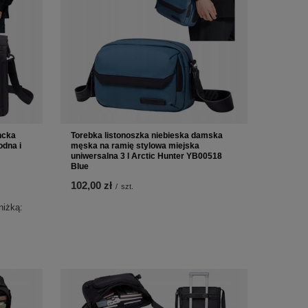
ncka
Torebka listonoszka niebieska damska
dna i
męska na ramię stylowa miejska
uniwersalna 3 l Arctic Hunter YB00518
Blue
102,00 zł
/
szt.
niżką: