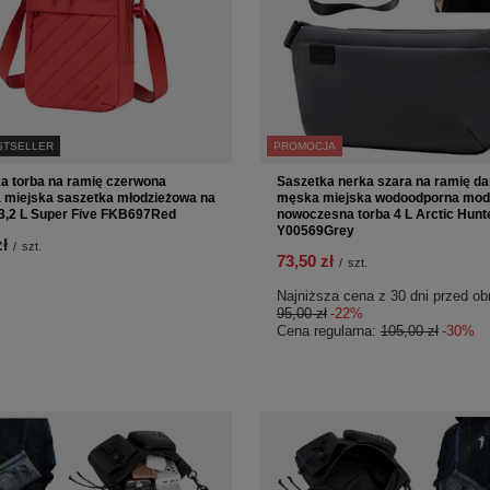
STSELLER
PROMOCJA
a torba na ramię czerwona
Saszetka nerka szara na ramię d
miejska saszetka młodzieżowa na
męska miejska wodoodporna mo
3,2 L Super Five FKB697Red
nowoczesna torba 4 L Arctic Hunt
Y00569Grey
zł
/
szt.
73,50 zł
/
szt.
Najniższa cena z 30 dni przed ob
95,00 zł
-22%
Cena regularna:
105,00 zł
-30%