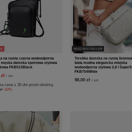
JA
NASZ BESTSELLER
a na ramię czarna wodoodporna
Torebka damska na ramię listono
a męska damska sportowa stylowa
biała modna elegancka miejska
eżowa FKB515Black
wodoodporna stylowa 2,6 l Super5
FKB754White
 zł
/
szt.
98,00 zł
/
szt.
za cena z 30 dni przed obniżką:
zł
-10%