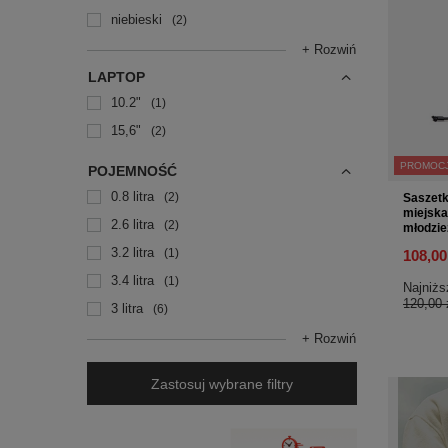
niebieski
2
+ Rozwiń
LAPTOP
10.2"
1
15,6"
2
PROMOC
POJEMNOŚĆ
0.8 litra
2
Saszetk
miejsk
2.6 litra
2
młodzi
3.2 litra
1
108,00
3.4 litra
1
Najniżs
120,00 
3 litra
6
+ Rozwiń
Zastosuj wybrane filtry