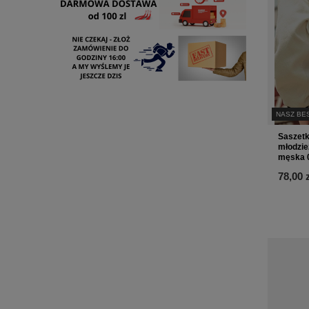
NASZ BE
Saszetk
młodzie
męska 
78,00 