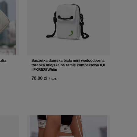
szka
Saszetka damska biała mini wodoodporna
torebka miejska na ramię kompaktowa 0,8
l FKB525White
78,00 zł
/
szt.