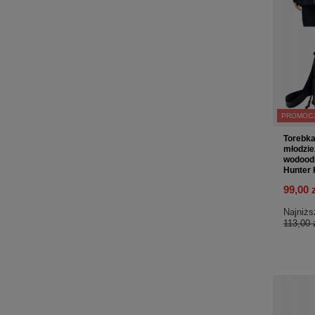
PROMOC
Torebka
młodzie
wodoodp
Hunter
99,00 
Najniżs
113,00 