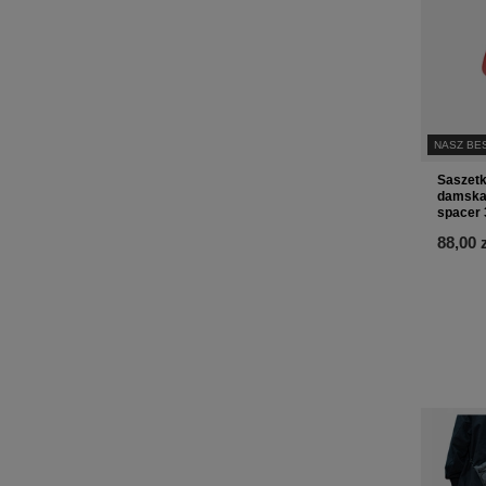
NASZ BE
Saszetk
damska 
spacer 
88,00 