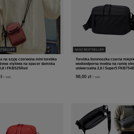
STSELLER
NASZ BESTSELLER
a na szyję czerwona mini torebka
Torebka listonoszka czarna miejs
żowa stylowa na spacer damska
wodoodporna modna na ramię ele
0,8 l FKB525Red
uniwersalna 2,6 l Super5 FKB754
zł
98,00 zł
/
szt.
/
szt.