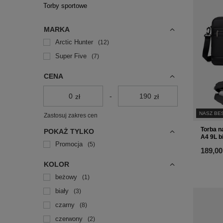
Torby sportowe
MARKA
Arctic Hunter
12
Super Five
7
CENA
-
zł
zł
NASZ BE
Zastosuj zakres cen
Torba n
POKAŻ TYLKO
A4 9L b
Promocja
5
189,00
KOLOR
beżowy
1
biały
3
czarny
8
czerwony
2