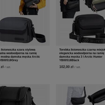
 listonoszka szara stylowa
Torebka listonoszka czarna miejs
alna wodoodporna na ramię
elegancka wodoodporna na ramię 
a modna damska męska Arctic
damska męska 3 l Arctic Hunter
 YB00518Grey
YB00518Black
 zł
102,00 zł
/
szt.
/
szt.