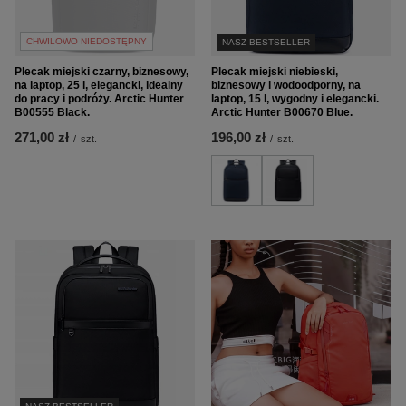
CHWILOWO NIEDOSTĘPNY
NASZ BESTSELLER
Plecak miejski czarny, biznesowy,
Plecak miejski niebieski,
na laptop, 25 l, elegancki, idealny
biznesowy i wodoodporny, na
do pracy i podróży. Arctic Hunter
laptop, 15 l, wygodny i elegancki.
B00555 Black.
Arctic Hunter B00670 Blue.
271,00 zł
196,00 zł
/
szt.
/
szt.