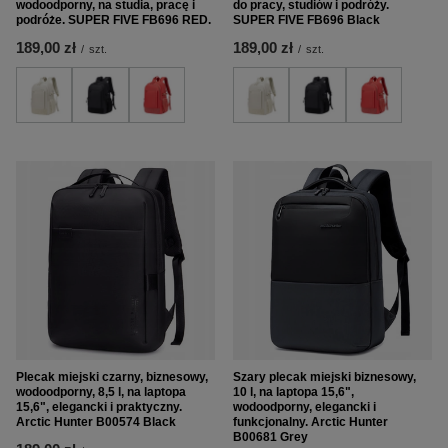
wodoodporny, na studia, pracę i
do pracy, studiów i podróży.
podróże. SUPER FIVE FB696 RED.
SUPER FIVE FB696 Black
189,00 zł
189,00 zł
/
szt.
/
szt.
Plecak miejski czarny, biznesowy,
Szary plecak miejski biznesowy,
wodoodporny, 8,5 l, na laptopa
10 l, na laptopa 15,6",
15,6", elegancki i praktyczny.
wodoodporny, elegancki i
Arctic Hunter B00574 Black
funkcjonalny. Arctic Hunter
B00681 Grey