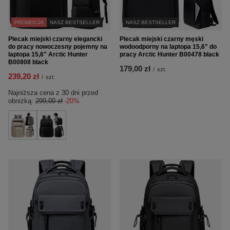
PROMOCJA
NASZ BESTSELLER
NASZ BESTSELLER
Plecak miejski czarny elegancki
Plecak miejski czarny męski
do pracy nowoczesny pojemny na
wodoodporny na laptopa 15,6" do
laptopa 15,6" Arctic Hunter
pracy Arctic Hunter B00478 black
B00808 black
179,00 zł
/
szt.
239,20 zł
/
szt.
Najniższa cena z 30 dni przed
obniżką:
299,00 zł
-20%