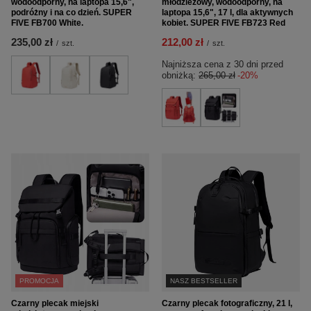
wodoodporny, na laptopa 15,6",
młodzieżowy, wodoodporny, na
podróżny i na co dzień. SUPER
laptopa 15,6", 17 l, dla aktywnych
FIVE FB700 White.
kobiet. SUPER FIVE FB723 Red
235,00 zł
212,00 zł
/
szt.
/
szt.
Najniższa cena z 30 dni przed
obniżką:
265,00 zł
-20%
PROMOCJA
NASZ BESTSELLER
Czarny plecak miejski
Czarny plecak fotograficzny, 21 l,