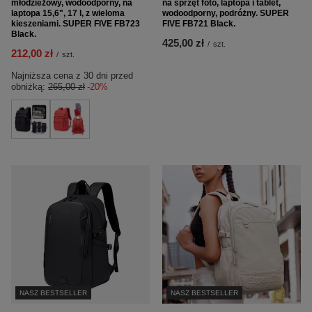
młodzieżowy, wodoodporny, na
na sprzęt foto, laptopa i tablet,
laptopa 15,6", 17 l, z wieloma
wodoodporny, podróżny. SUPER
kieszeniami. SUPER FIVE FB723
FIVE FB721 Black.
Black.
425,00 zł
/
szt.
212,00 zł
/
szt.
Najniższa cena z 30 dni przed
obniżką:
265,00 zł
-20%
NASZ BESTSELLER
NASZ BESTSELLER