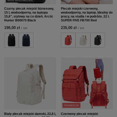
NASZ BESTSELLER
Czarny plecak miejski biznesowy,
Plecak miejski czerwony,
15 l, wodoodporny, na laptopa
wodoodporny, na laptop. Idealny do
15,6", stylowy na co dzień. Arctic
pracy, na studia i w podróże. 22 l.
Hunter B00670 Black
SUPER FIVE FB700 Red
196,00 zł
235,00 zł
/
szt.
/
szt.
PROMOCJA
Biały plecak miejski damski, 22,8 l,
Czerwony plecak miejski