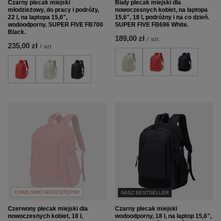
Czarny plecak miejski
Biały plecak miejski dla
młodzieżowy, do pracy i podróży,
nowoczesnych kobiet, na laptopa
22 l, na laptopa 15,6",
15,6", 18 l, podróżny i na co dzień.
wodoodporny. SUPER FIVE FB700
SUPER FIVE FB696 White.
Black.
189,00 zł
/
szt.
235,00 zł
/
szt.
CHWILOWO NIEDOSTĘPNY
NASZ BESTSELLER
Czerwony plecak miejski dla
Czarny plecak miejski
nowoczesnych kobiet, 18 l,
wodoodporny, 18 l, na laptop 15,6",