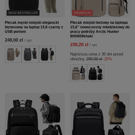
NASZ BESTSELLER
PROMOCJA
Plecak męski miejski elegancki
Plecak miejski beżowy na laptopa
biznesowy na laptop 15,6 czarny z
15,6" nowoczesny młodzieżowy do
USB portem
pracy podróży Arctic Hunter
B00808khaki
249,00 zł
/
szt.
239,20 zł
/
szt.
Najniższa cena z 30 dni przed
obniżką:
299,00 zł
-20%