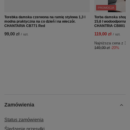
PROMOCJA
Torebka damska czerwona na ramię stylowa 1,3 l
Torba damska shopp
modna praktyczna na co dzień i na wieczór.
15,6 l wodoodporna, s
CHANTARIA CB771 Red
CHANTRIA CB801 Pi
99,00 zł
119,00 zł
/
szt.
/
szt.
Najniższa cena z 30 
149,00 zł
-20%
Zamówienia
Status zamówienia
Śledzenie przesyłki