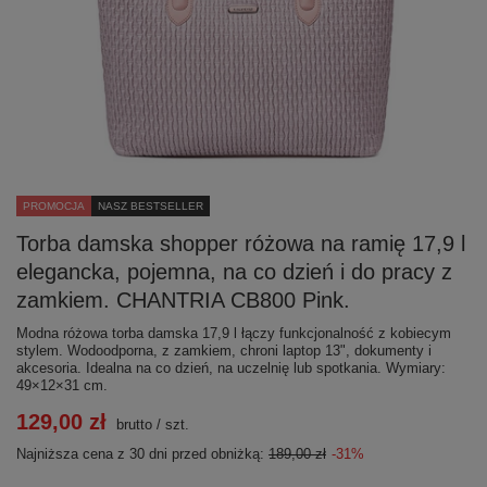
PROMOCJA
NASZ BESTSELLER
Torba damska shopper różowa na ramię 17,9 l
elegancka, pojemna, na co dzień i do pracy z
zamkiem. CHANTRIA CB800 Pink.
Modna różowa torba damska 17,9 l łączy funkcjonalność z kobiecym
stylem. Wodoodporna, z zamkiem, chroni laptop 13", dokumenty i
akcesoria. Idealna na co dzień, na uczelnię lub spotkania. Wymiary:
49×12×31 cm.
129,00 zł
brutto
/
szt.
Najniższa cena z 30 dni przed obniżką:
189,00 zł
-31%