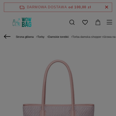
DARMOWA DOSTAWA
od 100,00 zł
Strona główna
Torby
Damskie torebki
Torba damska shopper różowa na r