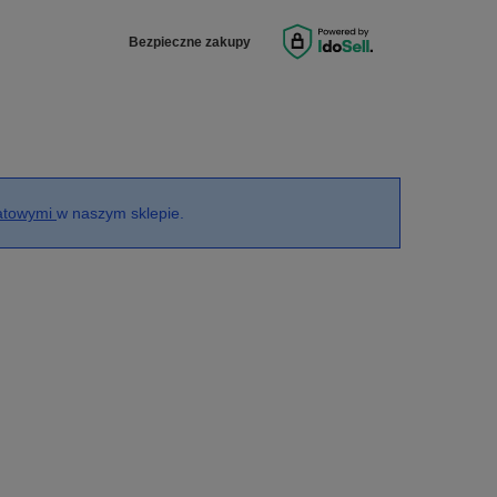
Bezpieczne zakupy
batowymi
w naszym sklepie.