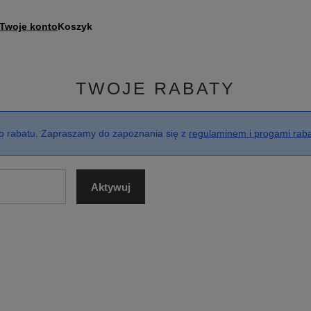
Twoje konto
Koszyk
TWOJE RABATY
o rabatu. Zapraszamy do zapoznania się z
regulaminem i progami ra
Aktywuj
kod rabatowy