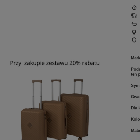
Mar
Podm
ten 
Sym
Gwar
Dla 
Kolo
Mate