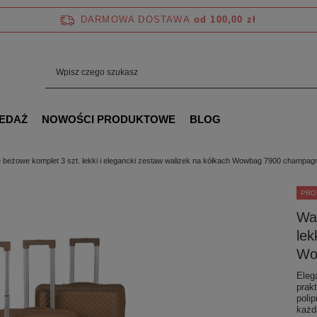
DARMOWA DOSTAWA
od 100,00 zł
EDAŻ
NOWOŚCI PRODUKTOWE
BLOG
e beżowe komplet 3 szt. lekki i elegancki zestaw walizek na kółkach Wowbag 7900 champag
PRO
Wal
lek
Wo
Eleg
prak
poli
każd