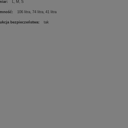
miar
L
M
S
emność
106 litra
74 litra
41 litra
rukcja bezpieczeństwa
tak