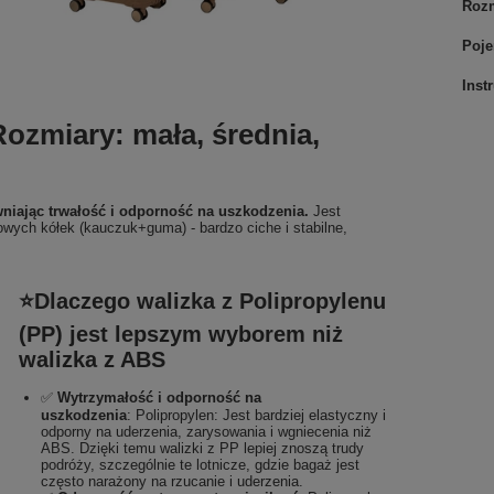
Roz
Poj
Inst
zmiary: mała, średnia,
niając trwałość i odporność na uszkodzenia.
Jest
towych kółek (kauczuk+guma) - bardzo ciche i stabilne,
⭐Dlaczego walizka z Polipropylenu
(PP) jest lepszym wyborem niż
walizka z ABS
✅
Wytrzymałość i odporność na
uszkodzenia
:
Polipropylen: Jest bardziej elastyczny i
odporny na uderzenia, zarysowania i wgniecenia niż
ABS. Dzięki temu walizki z PP lepiej znoszą trudy
podróży, szczególnie te lotnicze, gdzie bagaż jest
często narażony na rzucanie i uderzenia.