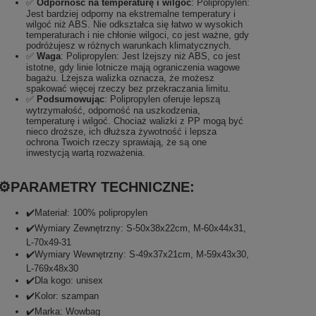
✅
Odporność na temperaturę i wilgoć
:
Polipropylen:
Jest bardziej odporny na ekstremalne temperatury i
wilgoć niż ABS. Nie odkształca się łatwo w wysokich
temperaturach i nie chłonie wilgoci, co jest ważne, gdy
podróżujesz w różnych warunkach klimatycznych.
✅
Waga
:
Polipropylen: Jest lżejszy niż ABS, co jest
istotne, gdy linie lotnicze mają ograniczenia wagowe
bagażu. Lżejsza walizka oznacza, że ​​możesz
spakować więcej rzeczy bez przekraczania limitu.
✅
Podsumowując
:
Polipropylen oferuje lepszą
wytrzymałość, odporność na uszkodzenia,
temperaturę i wilgoć. Chociaż walizki z PP mogą być
nieco droższe, ich dłuższa żywotność i lepsza
ochrona Twoich rzeczy sprawiają, że są one
inwestycją wartą rozważenia.
⚙️PARAMETRY TECHNICZNE:
✔️Materiał: 100% polipropylen
✔️Wymiary Zewnętrzny: S-50x38x22cm, M-60x44x31,
L-70x49-31
✔️Wymiary Wewnętrzny: S-49x37x21cm, M-59x43x30,
L-769x48x30
✔️Dla kogo: unisex
✔️Kolor: szampan
✔️Marka: Wowbag