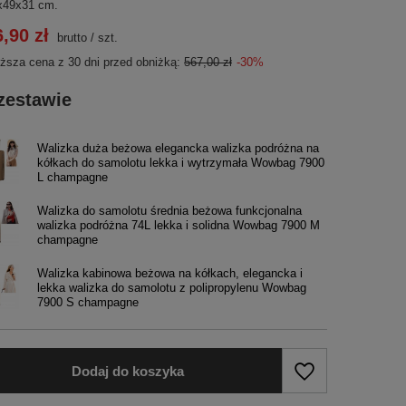
x49х31 cm.
,90 zł
brutto
/
szt.
iższa cena z 30 dni przed obniżką:
567,00 zł
-30%
zestawie
Walizka duża beżowa elegancka walizka podróżna na
kółkach do samolotu lekka i wytrzymała Wowbag 7900
L champagne
Walizka do samolotu średnia beżowa funkcjonalna
walizka podróżna 74L lekka i solidna Wowbag 7900 M
champagne
Walizka kabinowa beżowa na kółkach, elegancka i
lekka walizka do samolotu z polipropylenu Wowbag
7900 S champagne
Dodaj do koszyka