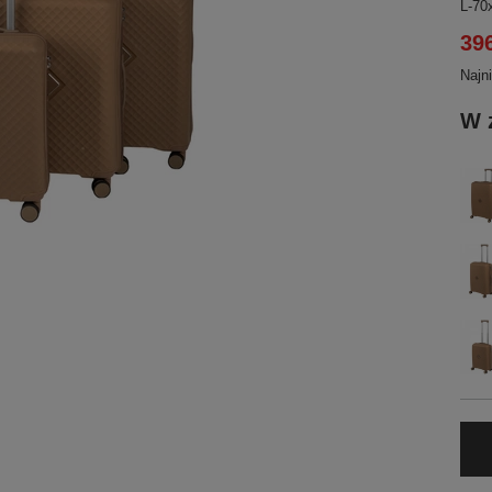
L-70
396
Najn
W 