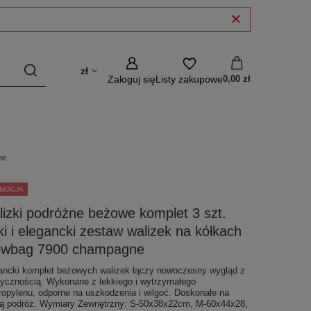
zł
Zaloguj się
Listy zakupowe
0,00 zł
ne
MOCJA
izki podróżne beżowe komplet 3 szt.
ki i elegancki zestaw walizek na kółkach
wbag 7900 champagne
ancki komplet beżowych walizek łączy nowoczesny wygląd z
tycznością. Wykonane z lekkiego i wytrzymałego
propylenu, odporne na uszkodzenia i wilgoć. Doskonałe na
ą podróż. Wymiary Zewnętrzny: S-50x38x22cm, M-60x44x28,