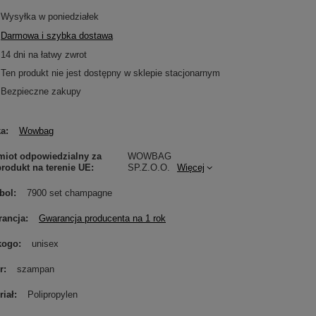
Wysyłka
w poniedziałek
Darmowa i szybka dostawa
14
dni na łatwy zwrot
Ten produkt nie jest dostępny w sklepie stacjonarnym
Bezpieczne zakupy
ka
Wowbag
iot odpowiedzialny za
WOWBAG
produkt na terenie UE
SP.Z.O.O.
Więcej
bol
7900 set champagne
ancja
Gwarancja producenta na 1 rok
kogo
unisex
r
szampan
riał
Polipropylen