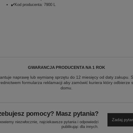
✔️Kod producenta: 7900 L
GWARANCJA PRODUCENTA NA 1 ROK
antuje naprawę lub wymianę sprzętu do 12 miesięcy od daty zakupu. Sk
ednictwem formularza reklamacji aby zamówić kuriera który odbierze 
domu.
zebujesz pomocy? Masz pytania?
Zadaj pyta
powiemy niezwłocznie, najciekawsze pytania i odpowiedzi
publikując dla innych.