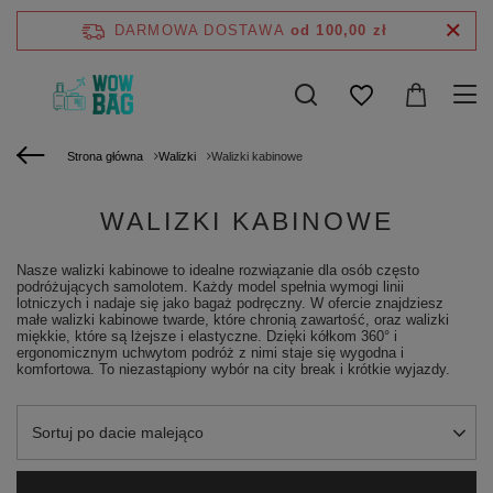
DARMOWA DOSTAWA
od 100,00 zł
Strona główna
Walizki
Walizki kabinowe
WALIZKI KABINOWE
Nasze walizki kabinowe to idealne rozwiązanie dla osób często
podróżujących samolotem. Każdy model spełnia wymogi linii
lotniczych i nadaje się jako bagaż podręczny. W ofercie znajdziesz
małe walizki kabinowe twarde, które chronią zawartość, oraz walizki
miękkie, które są lżejsze i elastyczne. Dzięki kółkom 360° i
ergonomicznym uchwytom podróż z nimi staje się wygodna i
komfortowa. To niezastąpiony wybór na city break i krótkie wyjazdy.
Zmień sortowanie
Sortuj po dacie malejąco