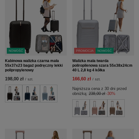
NOWOŚĆ
PROMOCJA
NOWOŚĆ
Kabinowa walizka czarna mała
Walizka mała twarda
55x37x23 bagaż podręczny lekki
poliropilenowa szara 55x38x24cm
polipropylenowy
40 L 2,8 kg 4 kółka
198,00 zł
166,60 zł
/
szt.
/
szt.
Najniższa cena z 30 dni przed
obniżką:
238,00 zł
-30%