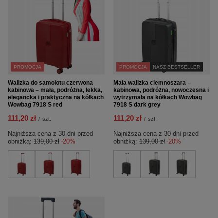
PROMOCJA
PROMOCJA
NASZ BESTSELLER
Walizka do samolotu czerwona
Mała walizka ciemnoszara –
kabinowa – mała, podróżna, lekka,
kabinowa, podróżna, nowoczesna i
elegancka i praktyczna na kółkach
wytrzymała na kółkach Wowbag
Wowbag 7918 S red
7918 S dark grey
111,20 zł
111,20 zł
/
szt.
/
szt.
Najniższa cena z 30 dni przed
Najniższa cena z 30 dni przed
obniżką:
139,00 zł
-20%
obniżką:
139,00 zł
-20%