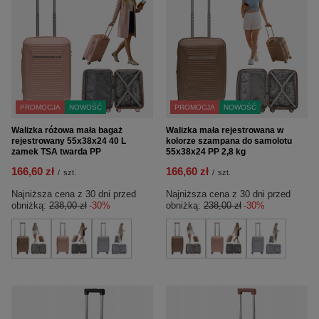
PROMOCJA
NOWOŚĆ
PROMOCJA
NOWOŚĆ
Walizka różowa mała bagaż
Walizka mała rejestrowana w
rejestrowany 55x38x24 40 L
kolorze szampana do samolotu
zamek TSA twarda PP
55x38x24 PP 2,8 kg
166,60 zł
166,60 zł
/
szt.
/
szt.
Najniższa cena z 30 dni przed
Najniższa cena z 30 dni przed
obniżką:
238,00 zł
-30%
obniżką:
238,00 zł
-30%