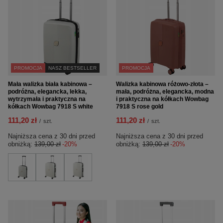
PROMOCJA
NASZ BESTSELLER
PROMOCJA
Mała walizka biała kabinowa –
Walizka kabinowa różowo-złota –
podróżna, elegancka, lekka,
mała, podróżna, elegancka, modna
wytrzymała i praktyczna na
i praktyczna na kółkach Wowbag
kółkach Wowbag 7918 S white
7918 S rose gold
111,20 zł
111,20 zł
/
szt.
/
szt.
Najniższa cena z 30 dni przed
Najniższa cena z 30 dni przed
obniżką:
139,00 zł
-20%
obniżką:
139,00 zł
-20%