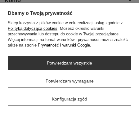
Konto
Dbamy o Twoją prywatność
Regulaminy
Sklep korzysta z plików cookie w celu realizacji usług zgodnie z
Polityką dotyczącą cookies
. Możesz określić warunki
przechowywania lub dostępu do cookie w Twojej przeglądarce.
Więcej informacji na temat warunków i prywatności można znaleźć
Social Media
także na stronie
Prywatność i warunki Google
.
Potwierdzam wszystkie
O NAS
Prawdziwe
Potwierdzam wymagane
opinie klientów
4.9
/ 5.0
58 opinii
Konfiguracja zgód
+48452798288
wowbag2024@gmail.com
WOWBAG
,
Przemysłowa 14 lok 410
,
35-105
Rzeszów
W sklepie prezentujemy ceny brutto (z VAT).