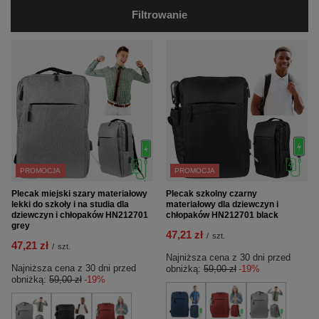
Filtrowanie
PROMOCJA
PROMOCJA
Plecak miejski szary materiałowy
Plecak szkolny czarny
lekki do szkoły i na studia dla
materiałowy dla dziewczyn i
dziewczyn i chłopaków HN212701
chłopaków HN212701 black
grey
47,21 zł
/
szt.
47,21 zł
/
szt.
Najniższa cena z 30 dni przed
Najniższa cena z 30 dni przed
obniżką:
59,00 zł
-19%
obniżką:
59,00 zł
-19%