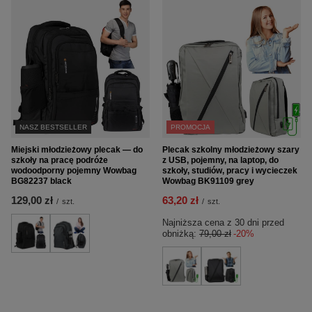
NASZ BESTSELLER
PROMOCJA
Miejski młodzieżowy plecak — do
Plecak szkolny młodzieżowy szary
szkoły na pracę podróże
z USB, pojemny, na laptop, do
wodoodporny pojemny Wowbag
szkoły, studiów, pracy i wycieczek
BG82237 black
Wowbag BK91109 grey
129,00 zł
63,20 zł
/
szt.
/
szt.
Najniższa cena z 30 dni przed
obniżką:
79,00 zł
-20%