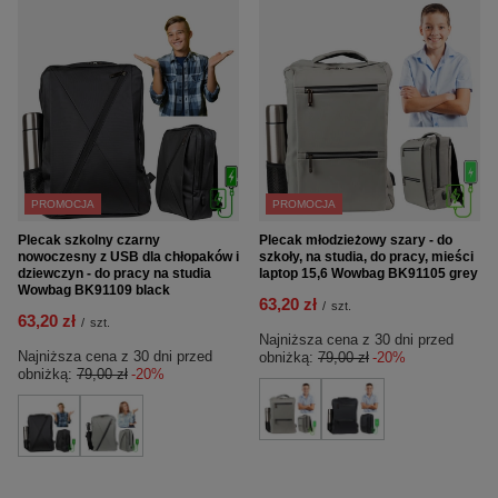
PROMOCJA
PROMOCJA
Plecak szkolny czarny
Plecak młodzieżowy szary - do
nowoczesny z USB dla chłopaków i
szkoły, na studia, do pracy, mieści
dziewczyn - do pracy na studia
laptop 15,6 Wowbag BK91105 grey
Wowbag BK91109 black
63,20 zł
/
szt.
63,20 zł
/
szt.
Najniższa cena z 30 dni przed
Najniższa cena z 30 dni przed
obniżką:
79,00 zł
-20%
obniżką:
79,00 zł
-20%