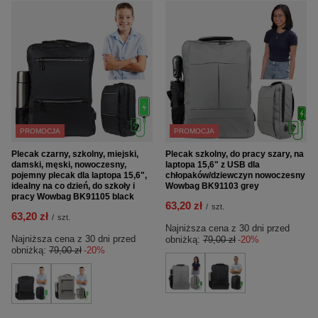
PROMOCJA
PROMOCJA
Plecak czarny, szkolny, miejski,
Plecak szkolny, do pracy szary, na
damski, męski, nowoczesny,
laptopa 15,6" z USB dla
pojemny plecak dla laptopa 15,6",
chłopaków/dziewczyn nowoczesny
idealny na co dzień, do szkoły i
Wowbag BK91103 grey
pracy Wowbag BK91105 black
63,20 zł
/
szt.
63,20 zł
/
szt.
Najniższa cena z 30 dni przed
Najniższa cena z 30 dni przed
obniżką:
79,00 zł
-20%
obniżką:
79,00 zł
-20%