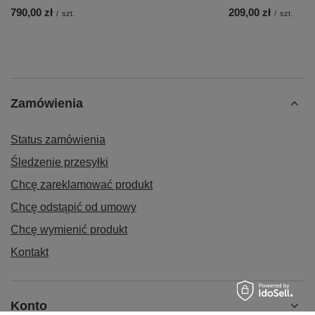
790,00 zł
209,00 zł
/
szt.
/
szt.
Zamówienia
Status zamówienia
Śledzenie przesyłki
Chcę zareklamować produkt
Chcę odstąpić od umowy
Chcę wymienić produkt
Kontakt
Konto