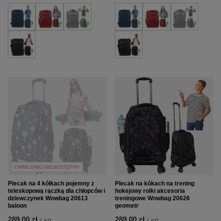
CHWILOWO NIEDOSTĘPNY
Plecak na 4 kółkach pojemny z
Plecak na kókach na trening
teleskopową rączką dla chłopców i
hokejowy rolki akcesoria
dziewczynek Wowbag 20613
treningowe Wowbag 20626
baloon
geometr
289,00 zł
289,00 zł
/
szt.
/
szt.