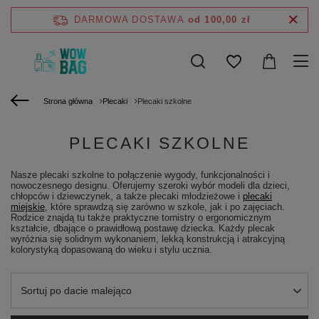
DARMOWA DOSTAWA
od 100,00 zł
Strona główna
Plecaki
Plecaki szkolne
PLECAKI SZKOLNE
Nasze plecaki szkolne to połączenie wygody, funkcjonalności i
nowoczesnego designu. Oferujemy szeroki wybór modeli dla dzieci,
chłopców i dziewczynek, a także plecaki młodzieżowe i
plecaki
miejskie
, które sprawdzą się zarówno w szkole, jak i po zajęciach.
Rodzice znajdą tu także praktyczne tornistry o ergonomicznym
kształcie, dbające o prawidłową postawę dziecka. Każdy plecak
wyróżnia się solidnym wykonaniem, lekką konstrukcją i atrakcyjną
kolorystyką dopasowaną do wieku i stylu ucznia.
Zmień sortowanie
Sortuj po dacie malejąco