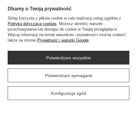
Dbamy o Twoją prywatność
Regulaminy
Sklep korzysta z plików cookie w celu realizacji usług zgodnie z
Polityką dotyczącą cookies
. Możesz określić warunki
przechowywania lub dostępu do cookie w Twojej przeglądarce.
Więcej informacji na temat warunków i prywatności można znaleźć
Social Media
także na stronie
Prywatność i warunki Google
.
Potwierdzam wszystkie
O NAS
Prawdziwe
Potwierdzam wymagane
opinie klientów
4.9
/ 5.0
58 opinii
Konfiguracja zgód
+48452798288
wowbag2024@gmail.com
WOWBAG
,
Przemysłowa 14 lok 410
,
35-105
Rzeszów
W sklepie prezentujemy ceny brutto (z VAT).