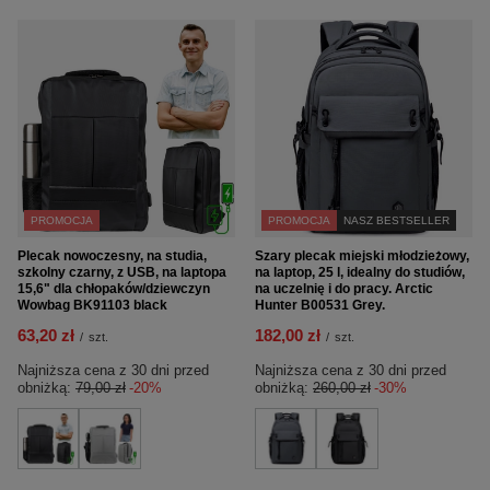
PROMOCJA
PROMOCJA
NASZ BESTSELLER
Plecak nowoczesny, na studia,
Szary plecak miejski młodzieżowy,
szkolny czarny, z USB, na laptopa
na laptop, 25 l, idealny do studiów,
15,6" dla chłopaków/dziewczyn
na uczelnię i do pracy. Arctic
Wowbag BK91103 black
Hunter B00531 Grey.
63,20 zł
182,00 zł
/
szt.
/
szt.
Najniższa cena z 30 dni przed
Najniższa cena z 30 dni przed
obniżką:
79,00 zł
-20%
obniżką:
260,00 zł
-30%