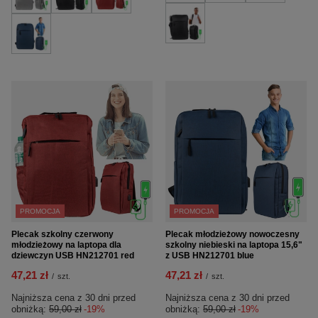
PROMOCJA
PROMOCJA
Plecak szkolny czerwony
Plecak młodzieżowy nowoczesny
młodzieżowy na laptopa dla
szkolny niebieski na laptopa 15,6"
dziewczyn USB HN212701 red
z USB HN212701 blue
47,21 zł
47,21 zł
/
szt.
/
szt.
Najniższa cena z 30 dni przed
Najniższa cena z 30 dni przed
obniżką:
59,00 zł
-19%
obniżką:
59,00 zł
-19%