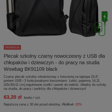
PROMOCJA
Plecak szkolny czarny nowoczesny z USB dla
chłopaków i dziewczyn - do pracy na studia
Wowbag BK91109 black
Czarny plecak szkolny młodzieżowy z kieszenią na laptopa 15,6”,
portem USB i 3 funkcjonalnymi kieszeniami. Lekki, pojemny 14,2L
(43x30x11 cm),regulowane szelki i pasek do walizki. Idealny do szkoły,
na studia, do pracy i podróży dla chłopaków i dziewczyn!
63,20 zł
brutto
/
szt.
Najniższa cena z 30 dni przed obniżką:
79,00 zł
-20%