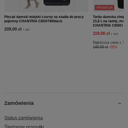
PROMOCJA
Plecak damski miejski czarny na studia do pracy
Torba damska shoppe
pojemny CHANTRIA CB00788black
15,6 l, na ramię, modn
CHANTRIA CB801 Bl
209,00 zł
/
szt.
119,00 zł
/
szt.
Najniższa cena z 30 
149,00 zł
-20%
Zamówienia
Status zamówienia
Śledzenie przesyłki