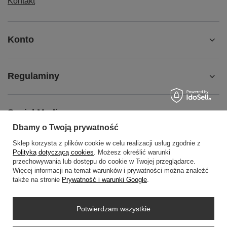
Kontakt
Konto
Regulaminy
Social Media
Dbamy o Twoją prywatność
Sklep korzysta z plików cookie w celu realizacji usług zgodnie z
O NAS
Polityką dotyczącą cookies
. Możesz określić warunki
przechowywania lub dostępu do cookie w Twojej przeglądarce.
Więcej informacji na temat warunków i prywatności można znaleźć
także na stronie
Prywatność i warunki Google
.
+48452798288
wowbag2024@gmail.com
Potwierdzam wszystkie
WOWBAG
,
Przemysłowa 14 lok 410
,
35-105
Rzeszów