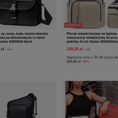
PROMOCJA
 na ramię, mała, męsko-damska
Plecak miejski beżowy na laptopa 
szka,na dokumenty,na co dzień
nowoczesny młodzieżowy do prac
Hunter KB00828 black
podróży Arctic Hunter B00808kha
 zł
239,20 zł
/
szt.
/
szt.
Najniższa cena z 30 dni przed ob
299,00 zł
-20%