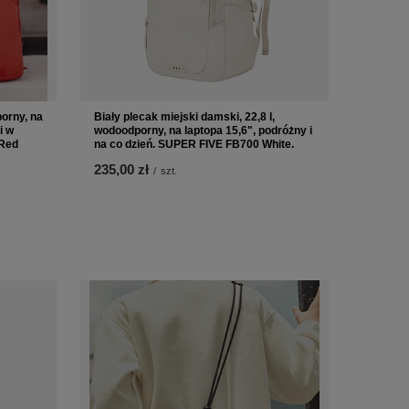
orny, na
Biały plecak miejski damski, 22,8 l,
i w
wodoodporny, na laptopa 15,6", podróżny i
 Red
na co dzień. SUPER FIVE FB700 White.
235,00 zł
/
szt.