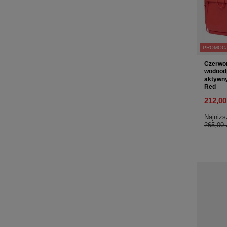
PROMOC
Czerwon
wodoodpo
aktywny
Red
212,00
Najniżs
265,00 