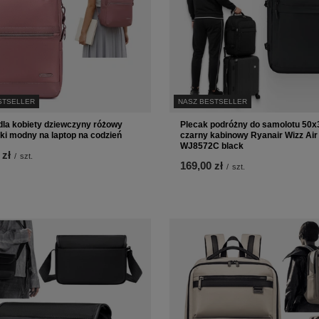
STSELLER
NASZ BESTSELLER
dla kobiety dziewczyny różowy
Plecak podróżny do samolotu 50
ki modny na laptop na codzień
czarny kabinowy Ryanair Wizz Air
WJ8572C black
 zł
/
szt.
169,00 zł
/
szt.