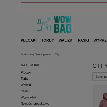
PLECAKI
TORBY
WALIZKI
PASKI
WYPRZ
Jesteś tutaj:
Strona główna
City
CIT
KATEGORIE
Plecaki
Zmień s
Sortuj p
Torby
Walizki
Paski
Wyprzedaż
Nowości produktowe