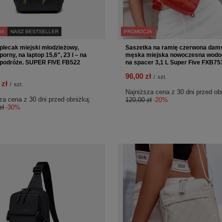
JA
NASZ BESTSELLER
PROMOCJA
plecak miejski młodzieżowy,
Saszetka na ramię czerwona dam
orny, na laptop 15,6", 23 l – na
męska miejska nowoczesna wodo
i podróże. SUPER FIVE FB522
na spacer 3,1 L Super Five FXB7
96,00 zł
/
szt.
 zł
/
szt.
Najniższa cena z 30 dni przed ob
za cena z 30 dni przed obniżką:
120,00 zł
-20%
zł
-30%