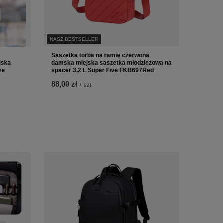
NASZ BESTSELLER
Saszetka torba na ramię czerwona
jska
damska miejska saszetka młodzieżowa na
ve
spacer 3,2 L Super Five FKB697Red
88,00 zł
/
szt.