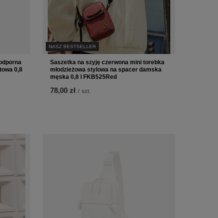
NASZ BESTSELLER
odporna
Saszetka na szyję czerwona mini torebka
towa 0,8
młodzieżowa stylowa na spacer damska
męska 0,8 l FKB525Red
78,00 zł
/
szt.