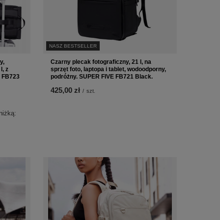
NASZ BESTSELLER
y,
Czarny plecak fotograficzny, 21 l, na
l, z
sprzęt foto, laptopa i tablet, wodoodporny,
E FB723
podróżny. SUPER FIVE FB721 Black.
425,00 zł
/
szt.
niżką: