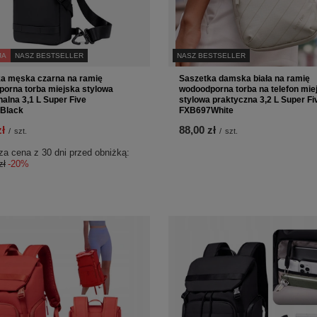
JA
NASZ BESTSELLER
NASZ BESTSELLER
a męska czarna na ramię
Saszetka damska biała na ramię
orna torba miejska stylowa
wodoodporna torba na telefon mie
nalna 3,1 L Super Five
stylowa praktyczna 3,2 L Super Fi
Black
FXB697White
zł
88,00 zł
/
szt.
/
szt.
za cena z 30 dni przed obniżką:
zł
-20%