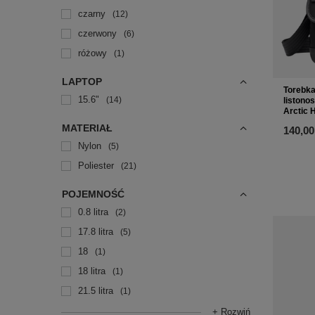
czarny
12
czerwony
6
różowy
1
LAPTOP
Torebka
15.6"
14
listono
Arctic 
MATERIAŁ
140,00
Nylon
5
Poliester
21
POJEMNOŚĆ
0.8 litra
2
17.8 litra
5
18
1
18 litra
1
21.5 litra
1
+ Rozwiń