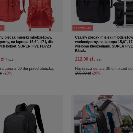
JA
PROMOCJA
y plecak miejski młodzieżowy,
Czarny plecak miejski młodzieżow
rny, na laptopa 15,6", 17 l, dla
wodoodporny, na laptopa 15,6", 17 
ch kobiet. SUPER FIVE FB723
wieloma kieszeniami. SUPER FIV
Black.
 zł
212,00 zł
/
szt.
/
szt.
za cena z 30 dni przed obniżką:
Najniższa cena z 30 dni przed ob
zł
-20%
265,00 zł
-20%