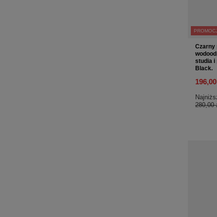
PROMOC
Czarny 
wodoodp
studia 
Black.
196,00
Najniżs
280,00 