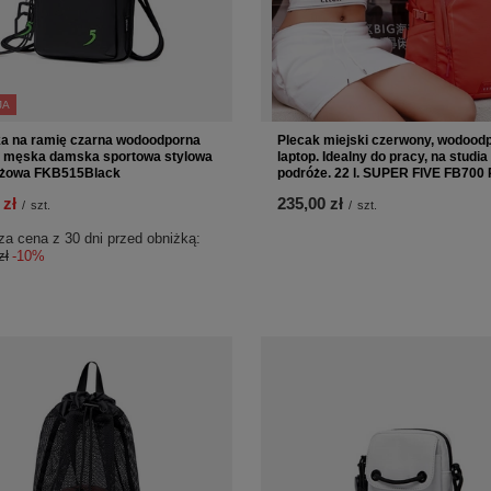
JA
a na ramię czarna wodoodporna
Plecak miejski czerwony, wodoodp
a męska damska sportowa stylowa
laptop. Idealny do pracy, na studia 
eżowa FKB515Black
podróże. 22 l. SUPER FIVE FB700
 zł
235,00 zł
/
szt.
/
szt.
za cena z 30 dni przed obniżką:
zł
-10%