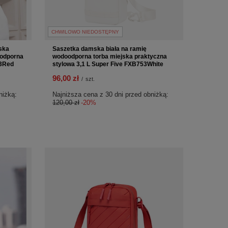
CHWILOWO NIEDOSTĘPNY
ska
Saszetka damska biała na ramię
odporna
wodoodporna torba miejska praktyczna
53Red
stylowa 3,1 L Super Five FXB753White
96,00 zł
/
szt.
niżką:
Najniższa cena z 30 dni przed obniżką:
120,00 zł
-20%