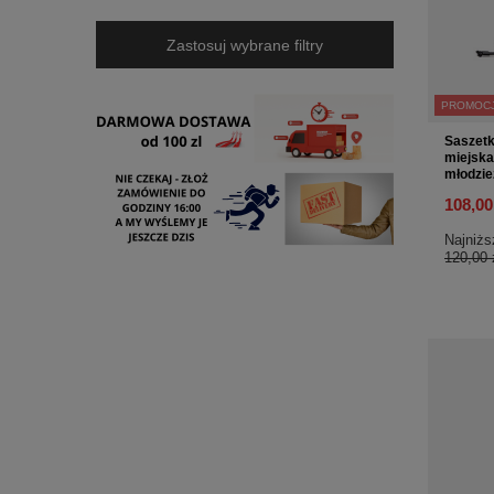
Zastosuj wybrane filtry
PROMOC
Saszetk
miejsk
młodzi
108,00
Najniżs
120,00 