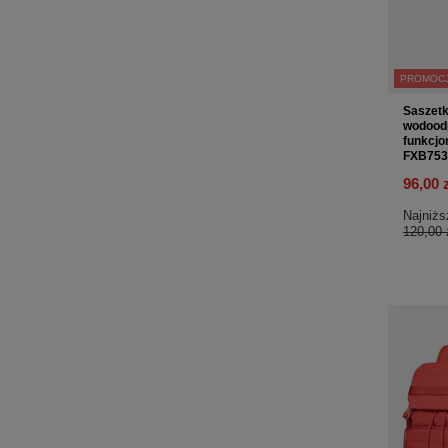
PROMOC
Saszetk
wodoodp
funkcjo
FXB753
96,00 
Najniżs
120,00 