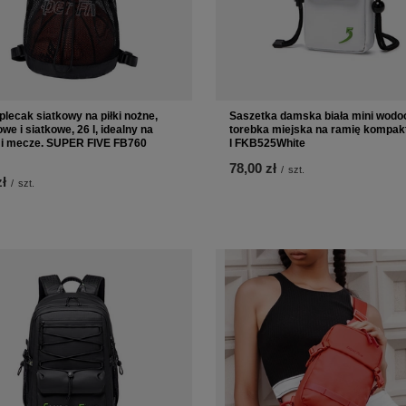
plecak siatkowy na piłki nożne,
Saszetka damska biała mini wodo
we i siatkowe, 26 l, idealny na
torebka miejska na ramię kompak
i i mecze. SUPER FIVE FB760
l FKB525White
78,00 zł
/
szt.
zł
/
szt.