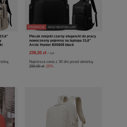
PROMOCJA
NASZ BESTSELLER
15,6"
Plecak miejski czarny elegancki do pracy
y
nowoczesny pojemny na laptopa 15,6"
ki
Arctic Hunter B00808 black
239,20 zł
/
szt.
niżką:
Najniższa cena z 30 dni przed obniżką:
299,00 zł
-20%