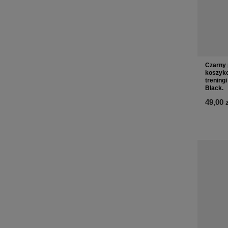
Czarny 
koszyko
trening
Black.
49,00 