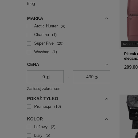
Blog
MARKA
Arctic Hunter
4
Chantria
1
Super Five
20
NASZ BE
Wowbag
1
Plecak 
eleganc
CENA
209,00
-
zł
zł
Zastosuj zakres cen
POKAŻ TYLKO
Promocja
10
KOLOR
beżowy
2
biały
5