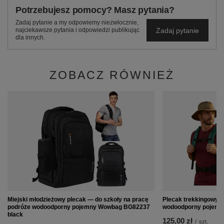
Potrzebujesz pomocy? Masz pytania?
Zadaj pytanie a my odpowiemy niezwłocznie,
Zadaj pytanie
najciekawsze pytania i odpowiedzi publikując
dla innych.
ZOBACZ RÓWNIEŻ
Miejski młodzieżowy plecak — do szkoły na pracę
Plecak trekkingowy w
podróże wodoodporny pojemny Wowbag BG82237
wodoodporny pojemn
black
125,00 zł
/
szt.