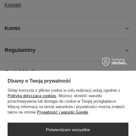
Kontakt
Konto
Regulaminy
Social Media
Dbamy o Twoją prywatność
Sklep korzysta z plików cookie w celu realizacji usług zgodnie z
O NAS
Polityką dotyczącą cookies
. Możesz określić warunki
przechowywania lub dostępu do cookie w Twojej przeglądarce.
Więcej informacji na temat warunków i prywatności można znaleźć
także na stronie
Prywatność i warunki Google
.
+48452798288
wowbag2024@gmail.com
Potwierdzam wszystkie
WOWBAG
,
Przemysłowa 14 lok 410
,
35-105
Rzeszów