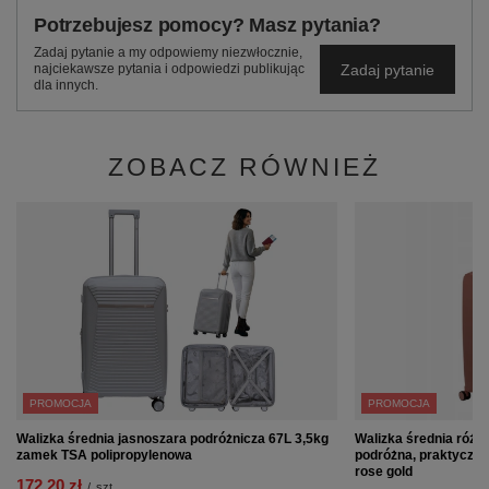
Potrzebujesz pomocy? Masz pytania?
Zadaj pytanie a my odpowiemy niezwłocznie,
Zadaj pytanie
najciekawsze pytania i odpowiedzi publikując
dla innych.
ZOBACZ RÓWNIEŻ
PROMOCJA
PROMOCJA
Walizka średnia jasnoszara podróżnicza 67L 3,5kg
Walizka średnia różo
zamek TSA polipropylenowa
podróżna, praktyczn
rose gold
172,20 zł
/
szt.