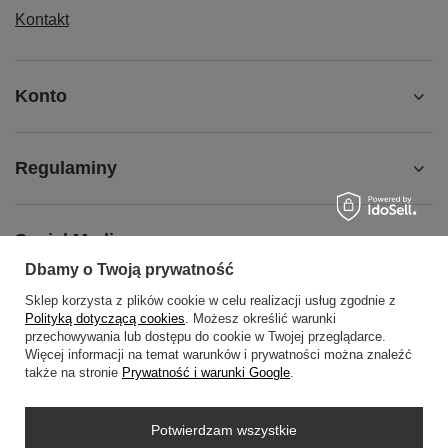
Kontakt
Konto
Regulaminy
Social Media
Dbamy o Twoją prywatność
Sklep korzysta z plików cookie w celu realizacji usług zgodnie z
O NAS
Polityką dotyczącą cookies
. Możesz określić warunki
przechowywania lub dostępu do cookie w Twojej przeglądarce.
Więcej informacji na temat warunków i prywatności można znaleźć
także na stronie
Prywatność i warunki Google
.
+48452798288
wowbag2024@gmail.com
Potwierdzam wszystkie