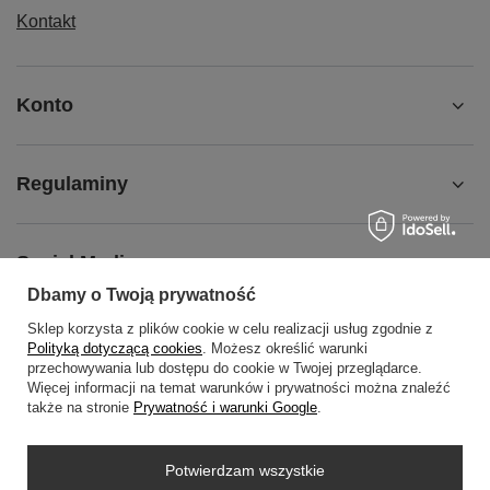
Kontakt
Konto
Regulaminy
Social Media
Dbamy o Twoją prywatność
Sklep korzysta z plików cookie w celu realizacji usług zgodnie z
O NAS
Polityką dotyczącą cookies
. Możesz określić warunki
przechowywania lub dostępu do cookie w Twojej przeglądarce.
Więcej informacji na temat warunków i prywatności można znaleźć
także na stronie
Prywatność i warunki Google
.
+48452798288
wowbag2024@gmail.com
Potwierdzam wszystkie