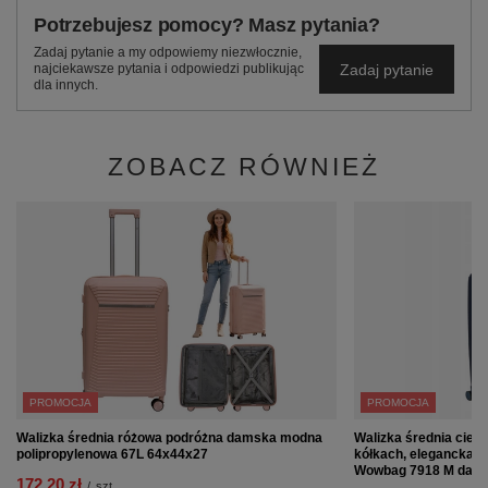
Potrzebujesz pomocy? Masz pytania?
Zadaj pytanie a my odpowiemy niezwłocznie,
Zadaj pytanie
najciekawsze pytania i odpowiedzi publikując
dla innych.
ZOBACZ RÓWNIEŻ
PROMOCJA
PROMOCJA
Walizka średnia różowa podróżna damska modna
Walizka średnia ciem
polipropylenowa 67L 64x44x27
kółkach, elegancka, 
Wowbag 7918 M dark 
172,20 zł
/
szt.