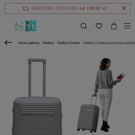
DARMOWA DOSTAWA
od 100,00 zł
Strona główna
Walizki
Walizki średnie
Walizka średnia jasnoszara podró