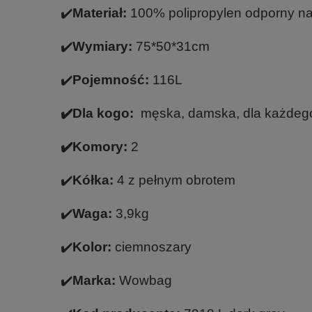
✔️
Materiał:
100% polipropylen odporny n
✔️
Wymiary:
75*50*31cm
✔️
Pojemność:
116L
✔️Dla kogo:
męska, damska, dla każdeg
✔️Komory:
2
✔️
Kółka:
4 z pełnym obrotem
✔️
Waga:
3,9kg
✔️
Kolor:
ciemnoszary
✔️
Marka:
Wowbag