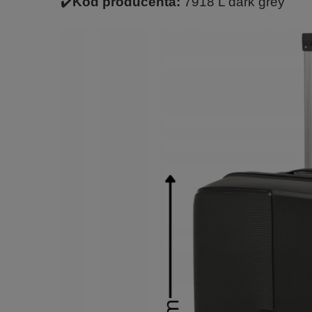
✔️
Kod producenta:
7918 L dark grey