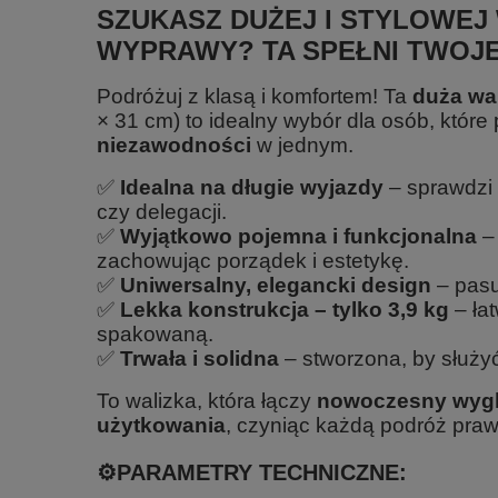
SZUKASZ DUŻEJ I STYLOWEJ 
WYPRAWY? TA SPEŁNI TWOJE
Podróżuj z klasą i komfortem! Ta
duża wal
× 31 cm) to idealny wybór dla osób, które
niezawodności
w jednym.
✅
Idealna na długie wyjazdy
– sprawdzi 
czy delegacji.
✅
Wyjątkowo pojemna i funkcjonalna
– 
zachowując porządek i estetykę.
✅
Uniwersalny, elegancki design
– pasu
✅
Lekka konstrukcja – tylko 3,9 kg
– łat
spakowaną.
✅
Trwała i solidna
– stworzona, by służyć
To walizka, która łączy
nowoczesny wygl
użytkowania
, czyniąc każdą podróż pra
⚙️PARAMETRY TECHNICZNE: