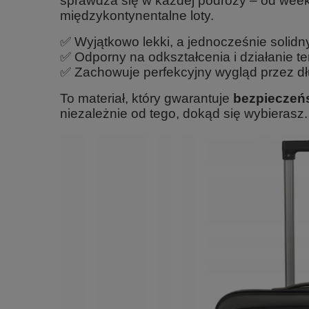
sprawdza się w każdej podróży – od w
międzykontynentalne loty.
✅ Wyjątkowo lekki, a jednocześnie solidn
✅ Odporny na odkształcenia i działanie te
✅ Zachowuje perfekcyjny wygląd przez dł
To materiał, który gwarantuje
bezpieczeńs
niezależnie od tego, dokąd się wybierasz.