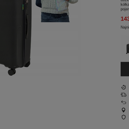
kółk
poje
143
Najn