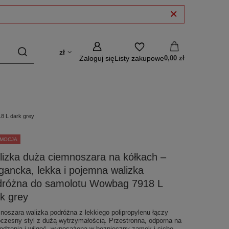
zł
Zaloguj się
Listy zakupowe
0,00 zł
8 L dark grey
MOCJA
izka duża ciemnoszara na kółkach –
gancka, lekka i pojemna walizka
dróżna do samolotu Wowbag 7918 L
k grey
noszara walizka podróżna z lekkiego polipropylenu łączy
czesny styl z dużą wytrzymałością. Przestronna, odporna na
odzenia i wilgoć, wyposażona w bezpieczny zamek i ciche