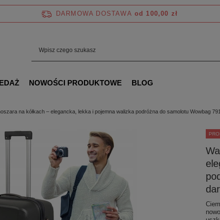
DARMOWA DOSTAWA
od 100,00 zł
EDAŻ
NOWOŚCI PRODUKTOWE
BLOG
oszara na kółkach – elegancka, lekka i pojemna walizka podróżna do samolotu Wowbag 791
PRO
Wal
ele
po
dar
Ciem
nowo
uszk