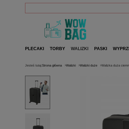
PLECAKI
TORBY
WALIZKI
PASKI
WYPRZ
Jesteś tutaj:
Strona główna
Walizki
Walizki duże
Walizka duża ciemn