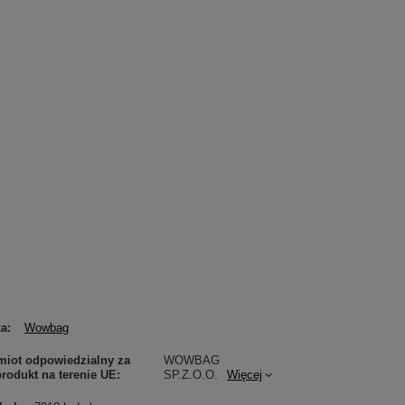
ka
Wowbag
iot odpowiedzialny za
WOWBAG
produkt na terenie UE
SP.Z.O.O.
Więcej