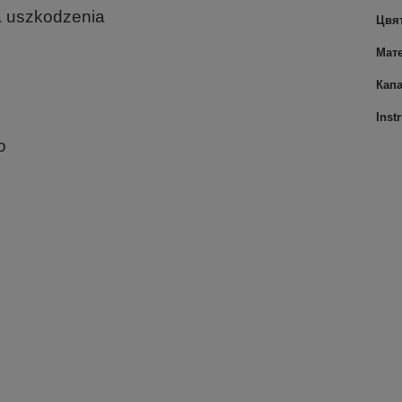
a uszkodzenia
Цвят
Мат
Капа
Inst
o