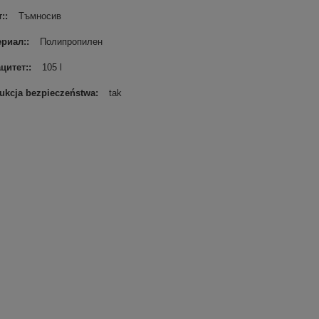
:
Tъмносив
ериал:
Полипропилен
цитет:
105 l
rukcja bezpieczeństwa
tak