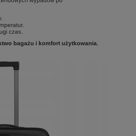
eekendowych wypadów po
y.
mperatur.
ugi czas.
two bagażu i komfort użytkowania
,