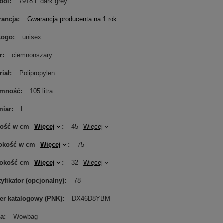
bol
7918 L dark grey
ancja
Gwarancja producenta na 1 rok
kogo
unisex
r
ciemnonszary
riał
Polipropylen
emność
105 litra
miar
L
gość w cm
Więcej
45
Więcej
okość w cm
Więcej
75
rokość cm
Więcej
32
Więcej
tyfikator (opcjonalny)
78
r katalogowy (PNK)
DX46D8YBM
ka
Wowbag