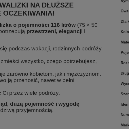
Sym
WALIZKI NA DŁUŻSZE
Gwar
 OCZEKIWANIA!
Dla 
izka o pojemności 116 litrów
(75 × 50
 potrzebują
przestrzeni, elegancji i
Kolo
Mate
się podczas wakacji, rodzinnych podróży
Poj
zmieści wszystko, czego potrzebujesz,
Roz
je zarówno kobietom, jak i mężczyznom.
Dłu
wo ją przenosić, nawet w pełni
Wys
 Ci przez wiele podróży.
Sze
ąd, dużą pojemność i wygodę
Iden
wdziwą przyjemnością.
Nume
Mar