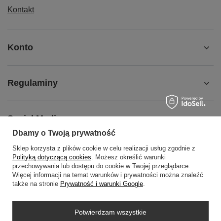
Kontakt
Konto
Regulaminy
Social Media
Dbamy o Twoją prywatność
Sklep korzysta z plików cookie w celu realizacji usług zgodnie z
O NAS
Polityką dotyczącą cookies
. Możesz określić warunki
przechowywania lub dostępu do cookie w Twojej przeglądarce.
Więcej informacji na temat warunków i prywatności można znaleźć
także na stronie
Prywatność i warunki Google
.
+48452798288
wowbag2024@gmail.com
Potwierdzam wszystkie