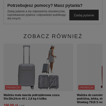
Potrzebujesz pomocy? Masz pytania?
Zadaj pytanie a my odpowiemy niezwłocznie,
Zadaj pytanie
najciekawsze pytania i odpowiedzi publikując
dla innych.
ZOBACZ RÓWNIEŻ
PROMOCJA
PROMOCJA
Walizka mała twarda poliropilenowa szara
Walizka do samolotu 
55x38x24cm 40 L 2,8 kg 4 kółka
podróżna, lekka, ele
Wowbag 7918 S red
166,60 zł
/
szt.