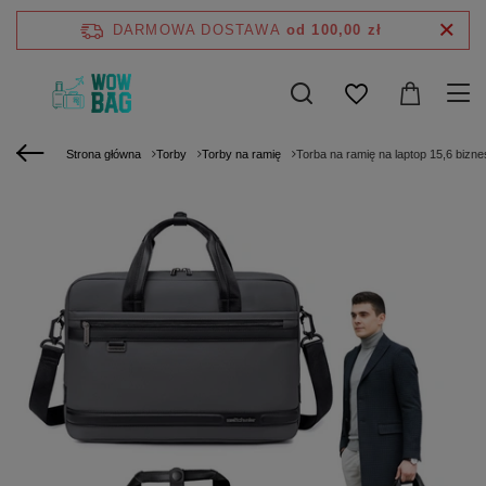
DARMOWA DOSTAWA
od 100,00 zł
Strona główna
Torby
Torby na ramię
Torba na ramię na laptop 15,6 biz