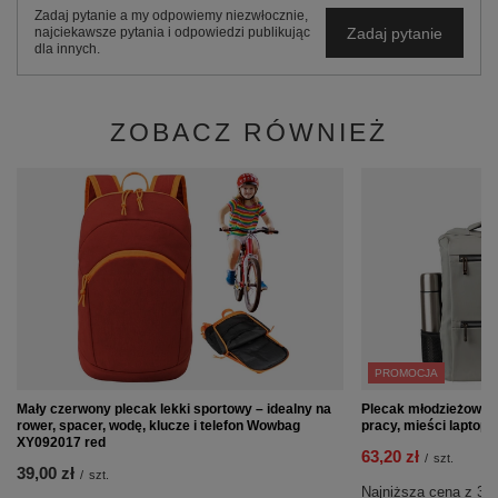
Zadaj pytanie a my odpowiemy niezwłocznie,
Zadaj pytanie
najciekawsze pytania i odpowiedzi publikując
dla innych.
ZOBACZ RÓWNIEŻ
PROMOCJA
Mały czerwony plecak lekki sportowy – idealny na
Plecak młodzieżowy sz
rower, spacer, wodę, klucze i telefon Wowbag
pracy, mieści laptop
XY092017 red
63,20 zł
/
szt.
39,00 zł
/
szt.
Najniższa cena z 30 