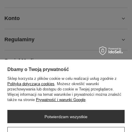
Konto
Regulaminy
Social Media
Dbamy o Twoją prywatność
Sklep korzysta z plików cookie w celu realizacji usług zgodnie z
O NAS
Polityką dotyczącą cookies
. Możesz określić warunki
przechowywania lub dostępu do cookie w Twojej przeglądarce.
Więcej informacji na temat warunków i prywatności można znaleźć
także na stronie
Prywatność i warunki Google
.
+48452798288
wowbag2024@gmail.com
Potwierdzam wszystkie
WOWBAG
,
Przemysłowa 14 lok 410
,
35-105
Rzeszów
Prawdziwe