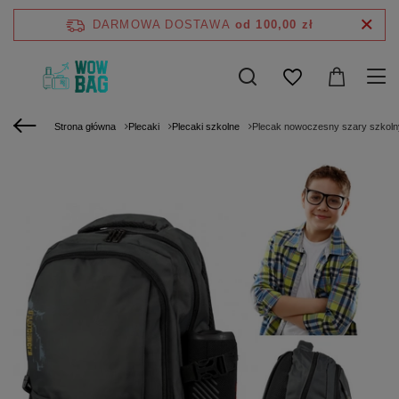
DARMOWA DOSTAWA
od 100,00 zł
Strona główna
Plecaki
Plecaki szkolne
Plecak nowoczesny szary szkoln