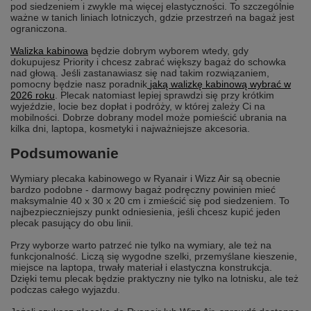
pod siedzeniem i zwykle ma więcej elastyczności. To szczególnie
ważne w tanich liniach lotniczych, gdzie przestrzeń na bagaż jest
ograniczona.
Walizka kabinowa
będzie dobrym wyborem wtedy, gdy
dokupujesz Priority i chcesz zabrać większy bagaż do schowka
nad głową. Jeśli zastanawiasz się nad takim rozwiązaniem,
pomocny będzie nasz poradnik
jaką walizkę kabinową wybrać w
2026 roku
. Plecak natomiast lepiej sprawdzi się przy krótkim
wyjeździe, locie bez dopłat i podróży, w której zależy Ci na
mobilności. Dobrze dobrany model może pomieścić ubrania na
kilka dni, laptopa, kosmetyki i najważniejsze akcesoria.
Podsumowanie
Wymiary plecaka kabinowego w Ryanair i Wizz Air są obecnie
bardzo podobne - darmowy bagaż podręczny powinien mieć
maksymalnie 40 x 30 x 20 cm i zmieścić się pod siedzeniem. To
najbezpieczniejszy punkt odniesienia, jeśli chcesz kupić jeden
plecak pasujący do obu linii.
Przy wyborze warto patrzeć nie tylko na wymiary, ale też na
funkcjonalność. Liczą się wygodne szelki, przemyślane kieszenie,
miejsce na laptopa, trwały materiał i elastyczna konstrukcja.
Dzięki temu plecak będzie praktyczny nie tylko na lotnisku, ale też
podczas całego wyjazdu.