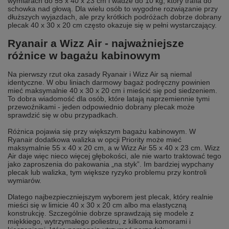
wymiarach do 55 x 40 x 23 cm i wadze do 10 kg, który trafia do
schowka nad głową. Dla wielu osób to wygodne rozwiązanie przy
dłuższych wyjazdach, ale przy krótkich podróżach dobrze dobrany
plecak 40 x 30 x 20 cm często okazuje się w pełni wystarczający.
Ryanair a Wizz Air - najważniejsze
różnice w bagażu kabinowym
Na pierwszy rzut oka zasady Ryanair i Wizz Air są niemal
identyczne. W obu liniach darmowy bagaż podręczny powinien
mieć maksymalnie 40 x 30 x 20 cm i mieścić się pod siedzeniem.
To dobra wiadomość dla osób, które latają naprzemiennie tymi
przewoźnikami - jeden odpowiednio dobrany plecak może
sprawdzić się w obu przypadkach.
Różnica pojawia się przy większym bagażu kabinowym. W
Ryanair dodatkowa walizka w opcji Priority może mieć
maksymalnie 55 x 40 x 20 cm, a w Wizz Air 55 x 40 x 23 cm. Wizz
Air daje więc nieco więcej głębokości, ale nie warto traktować tego
jako zaproszenia do pakowania „na styk”. Im bardziej wypchany
plecak lub walizka, tym większe ryzyko problemu przy kontroli
wymiarów.
Dlatego najbezpieczniejszym wyborem jest plecak, który realnie
mieści się w limicie 40 x 30 x 20 cm albo ma elastyczną
konstrukcję. Szczególnie dobrze sprawdzają się modele z
miękkiego, wytrzymałego poliestru, z kilkoma komorami i