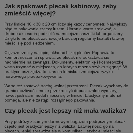
Jak spakować plecak kabinowy, żeby
zmieścić więcej?
Przy limicie 40 x 30 x 20 cm liczy się każdy centymetr. Największy
błąd to pakowanie rzeczy luzem. Ubrania warto zrolować, a
drobne akcesoria podzielić na mniejsze saszetki lub organizery.
Dzięki temu plecak zachowuje bardziej regularny kształt i łatwiej
mieści się pod siedzeniem.
Cięższe rzeczy najlepiej układać bliżej pleców. Poprawia to
komfort noszenia i sprawia, że plecak nie odkształca się
nadmiernie na zewnątrz. Dokumenty, elektronikę i kosmetyczkę
warto trzymać w miejscach, do których można szybko sięgnąć. W
praktyce oszczędza to czas na lotnisku i zmniejsza ryzyko
nerwowego przepakowywania.
Warto też zostawić trochę wolnej przestrzeni. Plecak wypchany do
granic możliwości może przekroczyć dopuszczalne wymiary,
nawet jeśli sam model mieści się w limicie. Elastyczny materiał
pomaga, ale nie zastąpi rozsądnego pakowania.
Czy plecak jest lepszy niż mała walizka?
Przy podróży z samym darmowym bagażem podręcznym plecak
często jest praktyczniejszy niż walizka. Łatwiej nosić go na
plecach, lepiej sprawdza się w komunikacji, szybciej mieści się