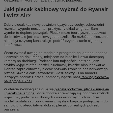
kieszeniami, które pomagają utrzymać porządek.
Jaki plecak kabinowy wybrać do Ryanair
i Wizz Air?
Dobry plecak kabinowy powinien łączyć trzy cechy: odpowiedni
rozmiar, wygodę noszenia i praktyczny układ wnętrza. Sam
wymiar to dopiero początek. Plecak może teoretycznie pasować
do limitów, ale jeśli ma niewygodne szelki, źle rozłożone kieszenie
albo zbyt sztywną konstrukcję, podróż szybko stanie się mniej
komfortowa.
Warto zwrócić uwagę na modele z przegrodą na laptopa, osobną
kieszenią na dokumenty, miejscem na butelkę i łatwo dostępną
komorą na drobiazgi. Podczas lotu najczęściej potrzebujesz
szybko wyjąć telefon, portfel, słuchawki, książkę albo ładowarkę.
Dobrze zaprojektowany plecak pozwala zrobić to bez nerwowego
przeszukiwania całej zawartości. Jeśli zależy Ci na modelu
łączącym podróż z pracą, pomocny będzie nasz
ranking plecaków
na laptopa 15 cali
.
W ofercie Wowbag znajdują się
plecaki podróżne
,
plecaki miejskie
i
plecaki na laptopa
, które dobrze sprawdzają się podczas krótkich
wyjazdów, podróży służbowych i weekendowych lotów. Część
modeli została zaprojektowana z myślą o bagażu podręcznym do
samolotu, dlatego łatwiej dobrać plecak do realnych potrzeb
pasażera.