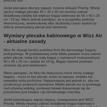
podczas lotu.
Jeżeli planujesz dłuższy wyjazd, możesz dokupić Priority. Wtedy
oprócz małego plecaka 40 x 30 x 20 cm możesz zabrać
dodatkową walizkę lub większy bagaż kabinowy do 55 x 40 x 20
cm i 10 kg. Warto jednak pamiętać, że w przypadku podróży
ekonomicznej, weekendowej albo służbowej często wystarczy
dobrze przemyślany plecak pod siedzenie.
Wymiary plecaka kabinowego w Wizz Air
- aktualne zasady
Wizz Air stosuje bardzo podobny limit dla darmowego bagażu
podręcznego. W podstawowej cenie biletu pasażer może zabrać
jeden plecak, torbę lub mały bagaż o wymiarach maksymalnych
40 x 30 x 20 cm i wadze do 10 kg. Bagaż również powinien
zmieścić się pod siedzeniem.
Warto pamiętać, że Wizz Air dopuszcza różne formy małego
bagażu - może to być plecak, torba na laptopa, torebka lub
niewielka torba podróżna. Najważniejsze jest jednak to, aby nie
przekroczyć podanych wymiarów. Miękki plecak ma tu przewagę
nad sztywną walizką, ponieważ łatwiej dopasowuje się do
przestrzeni pod fotelem i do lotniskowego miernika.
Jeżeli potrzebujesz więcej miejsca, rozwiązaniem jest WIZZ
Priority. Wtedy możesz zabrać dodatkowy bagaż kabinowy o