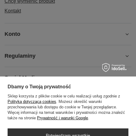
Chcę wymienić produkt
Kontakt
Konto
Regulaminy
Social Media
Dbamy o Twoją prywatność
Sklep korzysta z plików cookie w celu realizacji usług zgodnie z
O NAS
Polityką dotyczącą cookies
. Możesz określić warunki
przechowywania lub dostępu do cookie w Twojej przeglądarce.
Więcej informacji na temat warunków i prywatności można znaleźć
także na stronie
Prywatność i warunki Google
.
+48452798288
wowbag2024@gmail.com
Potwierdzam wszystkie