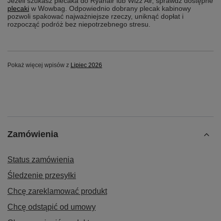
Jeżeli szukasz plecaka do Ryanair lub Wizz Air, sprawdź dostępne
plecaki
w Wowbag. Odpowiednio dobrany plecak kabinowy
pozwoli spakować najważniejsze rzeczy, uniknąć dopłat i
rozpocząć podróż bez niepotrzebnego stresu.
Pokaż więcej wpisów z
Lipiec 2026
Zamówienia
Status zamówienia
Śledzenie przesyłki
Chcę zareklamować produkt
Chcę odstąpić od umowy