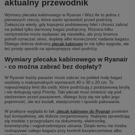
aktualny przewodnik
Wymiary plecaka kabinowego w Ryanair i Wizz Air to jedna z
pierwszych rzeczy, które warto sprawdzić przed podróżą.
Zwłaszcza wtedy, gdy kupujesz podstawowy bilet i chcesz zabrać
na pokład tylko darmowy bagaż podręczny. Różnica kilku
centymetrów może wydawać się niewielka, ale przy bramce
potrafi oznaczać stres, dopłatę albo konieczność nadania bagażu.
Dlatego dobrze dobrany
plecak kabinowy
to nie tylko wygoda, ale
też prosty sposób na spokojniejszy start podróży.
Wymiary plecaka kabinowego w Ryanair
- co można zabrać bez dopłaty?
W Ryanair każdy pasażer może zabrać na pokład mały bagaż
osobisty o maksymalnych wymiarach 40 x 30 x 20 cm. To
najważniejszy limit dla osób, które podróżują z podstawową taryfą
i nie dokupują opcji Priority. Taki plecak musi zmieścić się pod
siedzeniem przed pasażerem, dlatego liczy się nie tylko jego
pojemność, ale też kształt, elastyczność i sposób pakowania.
W praktyce wygląda to tak:
plecak kabinowy do Ryanair
powinien
być kompaktowy, ale dobrze zorganizowany. Najlepiej sprawdzają
się modele z przegrodami na dokumenty, elektronikę,
kosmetyczkę i najpotrzebniejsze ubrania. Dzięki temu nie trzeba
rozkopywać całego bagażu przy kontroli bezpieczeństwa albo