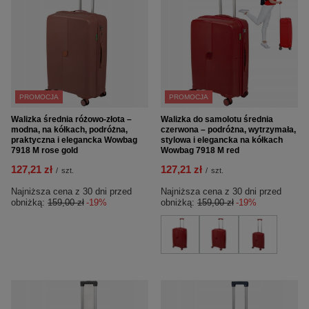
PROMOCJA
PROMOCJA
Walizka średnia różowo-złota –
Walizka do samolotu średnia
modna, na kółkach, podróżna,
czerwona – podróżna, wytrzymała,
praktyczna i elegancka Wowbag
stylowa i elegancka na kółkach
7918 M rose gold
Wowbag 7918 M red
127,21 zł
127,21 zł
/
szt.
/
szt.
Najniższa cena z 30 dni przed
Najniższa cena z 30 dni przed
obniżką:
159,00 zł
-19%
obniżką:
159,00 zł
-19%