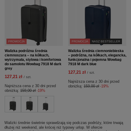
PROMOCJA
PROMOCJA
NASZ BESTSELLER
Walizka podróżna średnia
Walizka średnia ciemnoniebieska
ciemnoszara – na kółkach,
– podróżna, na kółkach, elegancka,
wytrzymała, stylowa i komfortowa
funkcjonalna i pojemna Wowbag
do samolotu Wowbag 7918 M dark
7918 M dark blue
grey
127,21 zł
/
szt.
127,21 zł
/
szt.
Najniższa cena z 30 dni przed
Najniższa cena z 30 dni przed
obniżką:
159,00 zł
-19%
obniżką:
159,00 zł
-19%
Walizki średnie świetnie sprawdzają się podczas podróży, które trwają
dłużej niż weekend, ale krócej niż typowy urlop. W ofercie