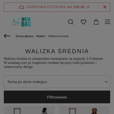
DARMOWA DOSTAWA
od 100,00 zł
Strona główna
Walizki
Walizka średnia
WALIZKA ŚREDNIA
Walizka średnia to uniwersalne rozwiązanie na wyjazdy 3–5-dniowe.
W wowbag.com.pl znajdziesz modele łączące funkcjonalność i
nowoczesny design.
Zmień sortowanie
Sortuj po dacie malejąco
Filtrowanie