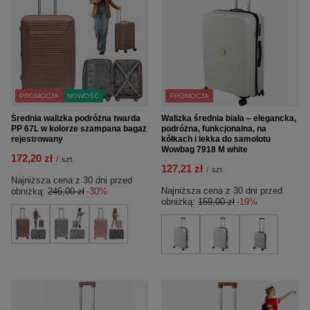
PROMOCJA
NOWOŚĆ
PROMOCJA
Średnia walizka podróżna twarda
Walizka średnia biała – elegancka,
PP 67L w kolorze szampana bagaż
podróżna, funkcjonalna, na
rejestrowany
kółkach i lekka do samolotu
Wowbag 7918 M white
172,20 zł
/
szt.
127,21 zł
/
szt.
Najniższa cena z 30 dni przed
Najniższa cena z 30 dni przed
obniżką:
246,00 zł
-30%
obniżką:
159,00 zł
-19%