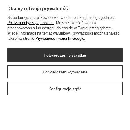
Dbamy o Twoją prywatność
Regulaminy
Sklep korzysta z plików cookie w celu realizacji usług zgodnie z
Polityką dotyczącą cookies
. Możesz określić warunki
przechowywania lub dostępu do cookie w Twojej przeglądarce.
Więcej informacji na temat warunków i prywatności można znaleźć
Social Media
także na stronie
Prywatność i warunki Google
.
Potwierdzam wszystkie
O NAS
Prawdziwe
Potwierdzam wymagane
opinie klientów
4.9
/ 5.0
59 opinii
Konfiguracja zgód
+48452798288
wowbag2024@gmail.com
WOWBAG
,
Przemysłowa 14 lok 410
,
35-105
Rzeszów
W sklepie prezentujemy ceny brutto (z VAT).