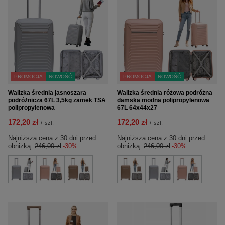
PROMOCJA
NOWOŚĆ
PROMOCJA
NOWOŚĆ
Walizka średnia jasnoszara
Walizka średnia różowa podróżna
podróżnicza 67L 3,5kg zamek TSA
damska modna polipropylenowa
polipropylenowa
67L 64x44x27
172,20 zł
172,20 zł
/
szt.
/
szt.
Najniższa cena z 30 dni przed
Najniższa cena z 30 dni przed
obniżką:
246,00 zł
-30%
obniżką:
246,00 zł
-30%