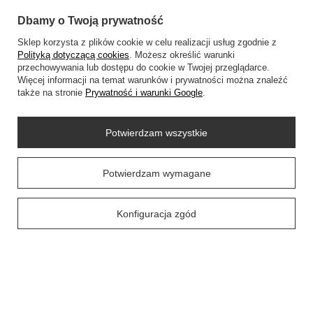
Dbamy o Twoją prywatność
Konto
Sklep korzysta z plików cookie w celu realizacji usług zgodnie z
Polityką dotyczącą cookies
. Możesz określić warunki
przechowywania lub dostępu do cookie w Twojej przeglądarce.
Regulaminy
Więcej informacji na temat warunków i prywatności można znaleźć
także na stronie
Prywatność i warunki Google
.
Social Media
Potwierdzam wszystkie
Prawdziwe
Potwierdzam wymagane
O NAS
opinie klientów
4.9
/ 5.0
58 opinii
Konfiguracja zgód
+48452798288
wowbag2024@gmail.com
WOWBAG
,
Przemysłowa 14 lok 410
,
35-105
Rzeszów