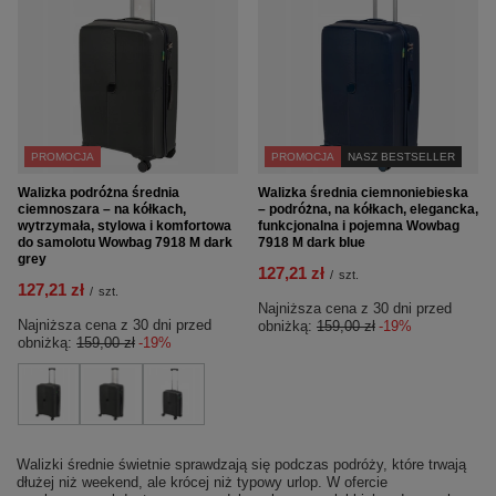
PROMOCJA
PROMOCJA
NASZ BESTSELLER
Walizka podróżna średnia
Walizka średnia ciemnoniebieska
ciemnoszara – na kółkach,
– podróżna, na kółkach, elegancka,
wytrzymała, stylowa i komfortowa
funkcjonalna i pojemna Wowbag
do samolotu Wowbag 7918 M dark
7918 M dark blue
grey
127,21 zł
/
szt.
127,21 zł
/
szt.
Najniższa cena z 30 dni przed
Najniższa cena z 30 dni przed
obniżką:
159,00 zł
-19%
obniżką:
159,00 zł
-19%
Walizki średnie świetnie sprawdzają się podczas podróży, które trwają
dłużej niż weekend, ale krócej niż typowy urlop. W ofercie