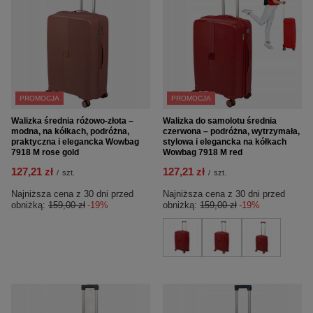
PROMOCJA
PROMOCJA
Walizka średnia różowo-złota –
Walizka do samolotu średnia
modna, na kółkach, podróżna,
czerwona – podróżna, wytrzymała,
praktyczna i elegancka Wowbag
stylowa i elegancka na kółkach
7918 M rose gold
Wowbag 7918 M red
127,21 zł
127,21 zł
/
szt.
/
szt.
Najniższa cena z 30 dni przed
Najniższa cena z 30 dni przed
obniżką:
159,00 zł
-19%
obniżką:
159,00 zł
-19%