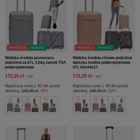
PROMOCJA
NOWOŚĆ
PROMOCJA
NOWOŚĆ
Walizka średnia jasnoszara
Walizka średnia różowa podróżna
podróżnicza 67L 3,5kg zamek TSA
damska modna polipropylenowa
polipropylenowa
67L 64x44x27
172,20 zł
172,20 zł
/
szt.
/
szt.
Najniższa cena z 30 dni przed
Najniższa cena z 30 dni przed
obniżką:
246,00 zł
-30%
obniżką:
246,00 zł
-30%