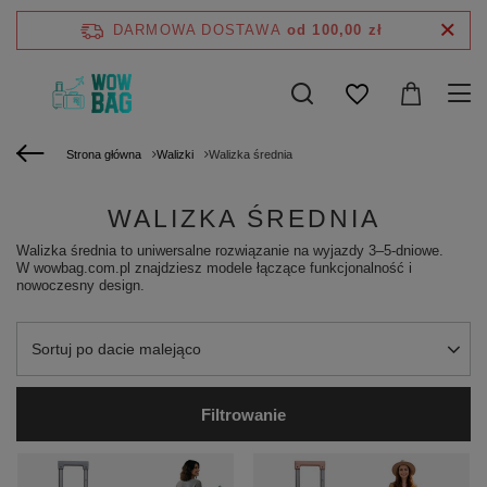
DARMOWA DOSTAWA
od 100,00 zł
Strona główna
Walizki
Walizka średnia
WALIZKA ŚREDNIA
Walizka średnia to uniwersalne rozwiązanie na wyjazdy 3–5-dniowe.
W wowbag.com.pl znajdziesz modele łączące funkcjonalność i
nowoczesny design.
Zmień sortowanie
Sortuj po dacie malejąco
Filtrowanie