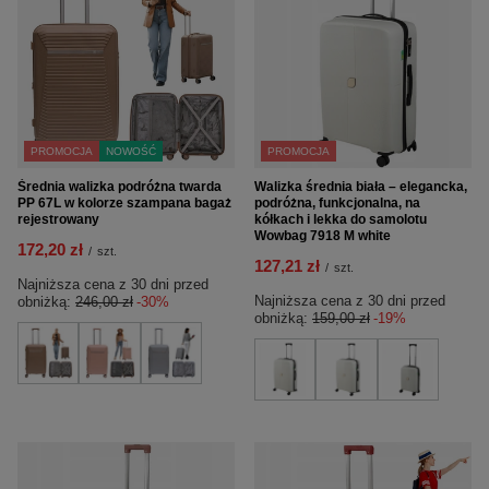
PROMOCJA
NOWOŚĆ
PROMOCJA
Średnia walizka podróżna twarda
Walizka średnia biała – elegancka,
PP 67L w kolorze szampana bagaż
podróżna, funkcjonalna, na
rejestrowany
kółkach i lekka do samolotu
Wowbag 7918 M white
172,20 zł
/
szt.
127,21 zł
/
szt.
Najniższa cena z 30 dni przed
Najniższa cena z 30 dni przed
obniżką:
246,00 zł
-30%
obniżką:
159,00 zł
-19%