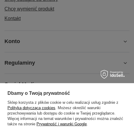
Chcę wymienić produkt
Kontakt
Konto
Regulaminy
Social Media
Dbamy o Twoją prywatność
Sklep korzysta z plików cookie w celu realizacji usług zgodnie z
O NAS
Polityką dotyczącą cookies
. Możesz określić warunki
przechowywania lub dostępu do cookie w Twojej przeglądarce.
Więcej informacji na temat warunków i prywatności można znaleźć
także na stronie
Prywatność i warunki Google
.