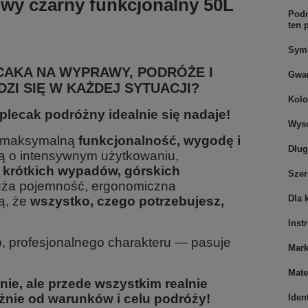
owy czarny funkcjonalny 50L
Podm
ten 
Sym
AKA NA WYPRAWY, PODRÓŻE I
Gwar
ZI SIĘ W KAŻDEJ SYTUACJI?
Kolo
ecak podróżny idealnie się nadaje!
Wys
na maksymalną
funkcjonalność, wygodę i
Dłu
lą o intensywnym użytkowaniu,
s
krótkich wypadów, górskich
Sze
uża pojemność, ergonomiczna
Dla 
ą, że
wszystko, czego potrzebujesz,
Inst
 profesjonalnego charakteru — pasuje
Mar
Mate
dnie, ale przede wszystkim realnie
eżnie od warunków i celu podróży!
Iden