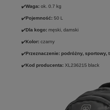
✔️
Waga:
ok. 0.7 kg
✔️
Pojemność:
50 L
✔️
Dla kogo:
męski, damski
✔️
Kolor:
czarny
✔️
Przeznaczenie:
podróżny, sportowy, 
✔️
Kod producenta:
XL236215 black