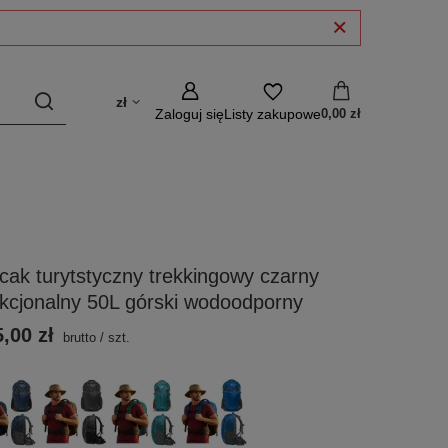
zł
Zaloguj się
Listy zakupowe
0,00 zł
cak turytstyczny trekkingowy czarny
kcjonalny 50L górski wodoodporny
,00 zł
brutto
/
szt.