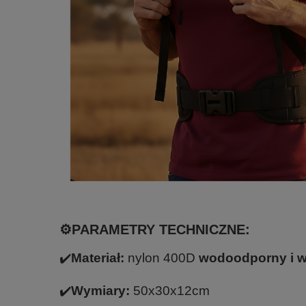
⚙️PARAMETRY TECHNICZNE:
✔️
Materiał:
nylon 400D
wodoodporny i w
✔️
Wymiary:
50x30x12cm