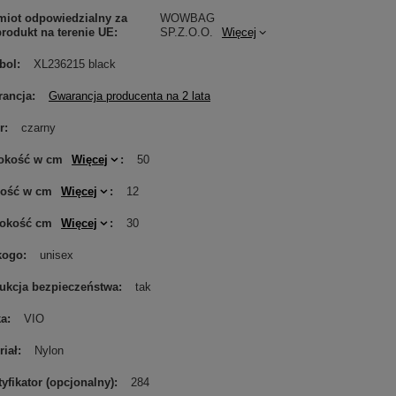
iot odpowiedzialny za
WOWBAG
produkt na terenie UE
SP.Z.O.O.
Więcej
bol
XL236215 black
ancja
Gwarancja producenta na 2 lata
r
czarny
okość w cm
Więcej
50
gość w cm
Więcej
12
rokość cm
Więcej
30
kogo
unisex
rukcja bezpieczeństwa
tak
ka
VIO
riał
Nylon
tyfikator (opcjonalny)
284