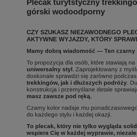
Plecak turytstyczny trekking
górski wodoodporny
CZY SZUKASZ NIEZAWODNEGO PLEC
AKTYWNE WYJAZDY, KTÓRY SPRAWD
Mamy dobrą wiadomość — Ten czarny pl
To propozycja dla osób, które stawiają 
uniwersalny styl
. Zaprojektowany z myś
doskonale sprawdzi się zarówno podcza
trekkingów, jak i dłuższych podróży
. D
konstrukcja i przemyślane detale sprawiaj
masz zawsze pod ręką.
Czarny kolor nadaje mu ponadczasowego,
do każdego stylu i każdej okazji.
To plecak, który nie tylko wygląda soli
wspiera Cię w każdej wyprawie, niezal