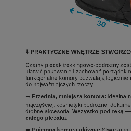
⬇️ PRAKTYCZNE WNĘTRZE STWORZ
Czarny plecak trekkingowo-podróżny zost
ułatwić pakowanie i zachować porządek 
funkcjonalne komory pozwalają logicznie 
do najważniejszych rzeczy.
➡️
Przednia, mniejsza komora:
Idealna n
najczęściej: kosmetyki podróżne, dokumen
drobne akcesoria.
Wszystko pod ręką —
całego plecaka.
➡️
Pojemna komora główna:
Stworzona z