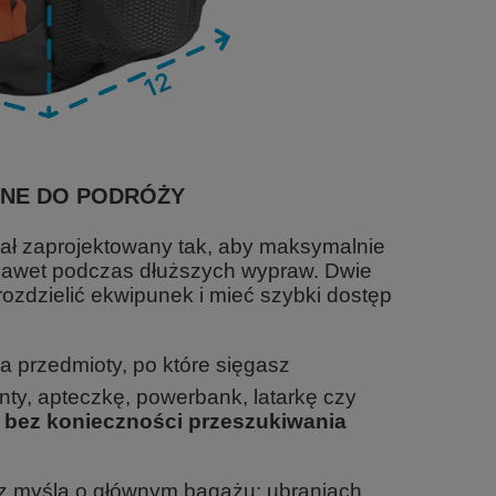
ONE DO PODRÓŻY
ał zaprojektowany tak, aby maksymalnie
nawet podczas dłuższych wypraw. Dwie
rozdzielić ekwipunek i mieć szybki dostęp
a przedmioty, po które sięgasz
ty, apteczkę, powerbank, latarkę czy
 bez konieczności przeszukiwania
 myślą o głównym bagażu: ubraniach,