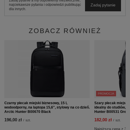
Zadaj pytanie a my odpowiemy niezwłocznie,
Zadaj pytanie
najciekawsze pytania i odpowiedzi publikując
dla innych.
ZOBACZ RÓWNIEŻ
PROMOCJA
Czarny plecak miejski biznesowy, 15 l,
Szary plecak miejski 
wodoodporny, na laptopa 15,6", stylowy na co dzień.
idealny do studiów, na
Arctic Hunter B00670 Black
Hunter B00531 Grey.
196,00 zł
182,00 zł
/
szt.
/
szt.
Najniższa cena z 30 