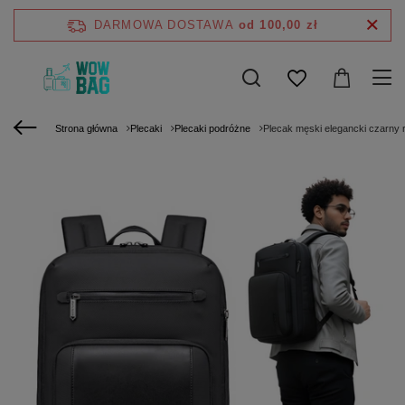
DARMOWA DOSTAWA
od 100,00 zł
Strona główna
Plecaki
Plecaki podróżne
Plecak męski elegancki czarny