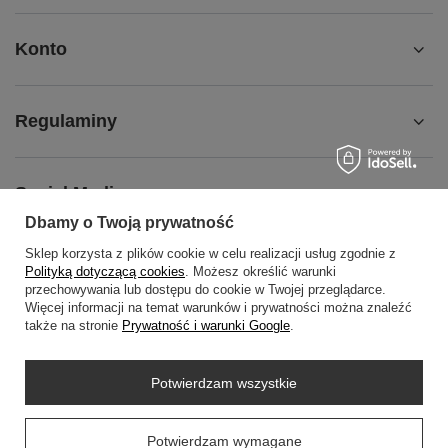
Konto
Regulaminy
Social Media
Dbamy o Twoją prywatność
Sklep korzysta z plików cookie w celu realizacji usług zgodnie z
O NAS
Polityką dotyczącą cookies
. Możesz określić warunki
przechowywania lub dostępu do cookie w Twojej przeglądarce.
Więcej informacji na temat warunków i prywatności można znaleźć
także na stronie
Prywatność i warunki Google
.
+48452798288
wowbag2024@gmail.com
Potwierdzam wszystkie
WOWBAG
,
Przemysłowa 14 lok 410
,
35-105
Rzeszów
Prawdziwe
Potwierdzam wymagane
opinie klientów