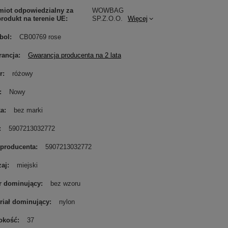
iot odpowiedzialny za
WOWBAG
produkt na terenie UE
SP.Z.O.O.
Więcej
bol
CB00769 rose
ancja
Gwarancja producenta na 2 lata
r
różowy
Nowy
ka
bez marki
5907213032772
producenta
5907213032772
aj
miejski
r dominujący
bez wzoru
riał dominujący
nylon
okość
37