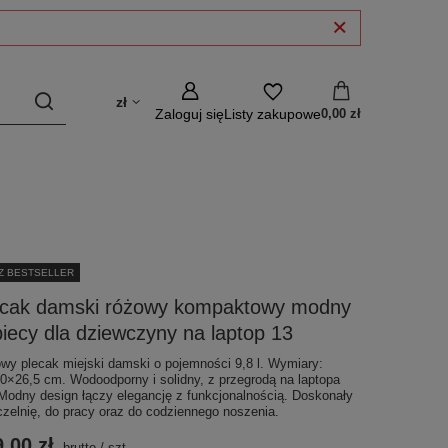
zł
Zaloguj się
Listy zakupowe
0,00 zł
Z BESTSELLER
ecak damski różowy kompaktowy modny
iecy dla dziewczyny na laptop 13
wy plecak miejski damski o pojemności 9,8 l. Wymiary:
0×26,5 cm. Wodoodporny i solidny, z przegrodą na laptopa
 Modny design łączy elegancję z funkcjonalnością. Doskonały
czelnię, do pracy oraz do codziennego noszenia.
,00 zł
brutto
/
szt.