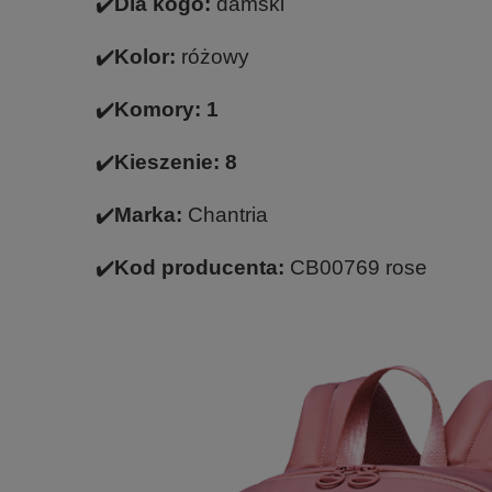
✔️
Dla kogo:
damski
✔️
Kolor:
różowy
✔️
Komory: 1
✔️
Kieszenie: 8
✔️
Marka:
Chantria
✔️
Kod producenta:
CB00769 rose