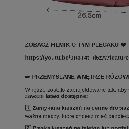
ZOBACZ FILMIK O TYM PLECAKU ❤️
https://youtu.be/0R3T4t_d5zA?featur
➡️ PRZEMYŚLANE WNĘTRZE RÓŻO
Wnętrze zostało zaprojektowane tak, aby 
zawsze
łatwo dostępne:
1️⃣
Zamykana kieszeń na cenne drobiaz
ważne rzeczy, które chcesz mieć bezpie
2️⃣ Płaska kieszeń na telefon lub portfel