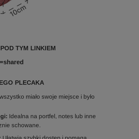
 POD TYM LINKIEM
e=shared
WEGO PLECAKA
wszystko miało swoje miejsce i było
gi:
Idealna na portfel, notes lub inne
cznie schowane.
:
Ułatwia szybki dostęp i pomaga