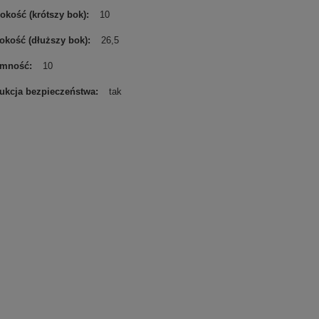
okość (krótszy bok)
10
okość (dłuższy bok)
26,5
emność
10
rukcja bezpieczeństwa
tak