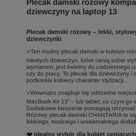
Plecak damski różowy kompa
dziewczyny na laptop 13
Plecak damski różowy – lekki, stylowy
dziewczynki
⭐Ten modny plecak damski w kolorze różo
młodych dziewczyn, które cenią sobie st
wymiarom, jest świetny do codziennego uż
czy do pracy. To plecak dla dziewczyny i 
podkreśla kobiecy charakter stylizacji.
⭐Wewnątrz znajduje się oddzielne miejsce
MacBook Air 13” – lub tablet, co czyni go
Dodatkowe kieszenie pomagają utrzymać
Różowy plecak damski CHANTARIA to stylo
lekkiego, modnego i uniwersalnego dodat
❤️ Idealny wybór dla kobiet ceniącyc