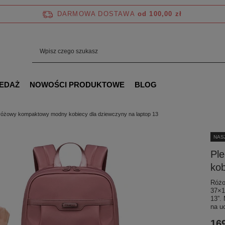
DARMOWA DOSTAWA
od 100,00 zł
EDAŻ
NOWOŚCI PRODUKTOWE
BLOG
różowy kompaktowy modny kobiecy dla dziewczyny na laptop 13
NAS
Pl
kob
Różo
37×1
13”.
na u
169