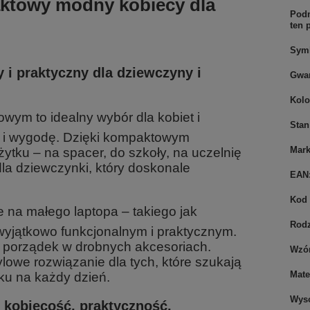
ktowy modny kobiecy dla
Podm
ten 
Sym
 i praktyczny dla dziewczyny i
Gwar
Kolo
wym to idealny wybór dla kobiet i
Stan
yl i wygodę. Dzięki kompaktowym
Mar
ytku – na spacer, do szkoły, na uczelnię
dla dziewczynki, który doskonale
EAN
Kod 
 na małego laptopa – takiego jak
Rodz
 wyjątkowo funkcjonalnym i praktycznym.
 porządek w drobnych akcesoriach.
Wzó
we rozwiązanie dla tych, które szukają
Mate
ku na każdy dzień.
Wys
h kobiecość, praktyczność,