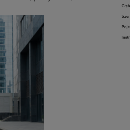
Głęb
Szer
Poj
Inst