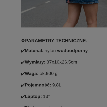
⚙️PARAMETRY TECHNICZNE:
✔️
Materiał:
nylon
wodoodporny
✔️
Wymiary:
37x10x26.5cm
✔️
Waga:
ok.600 g
✔️
Pojemność:
9.8L
✔️
Laptop:
13”