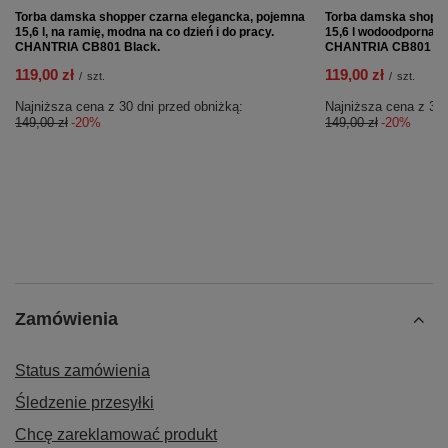
Torba damska shopper czarna elegancka, pojemna
Torba damska shopp
15,6 l, na ramię, modna na co dzień i do pracy.
15,6 l wodoodporna, s
CHANTRIA CB801 Black.
CHANTRIA CB801 Pi
119,00 zł
119,00 zł
/
szt.
/
szt.
Najniższa cena z 30 dni przed obniżką:
Najniższa cena z 30 
149,00 zł
-20%
149,00 zł
-20%
Zamówienia
Status zamówienia
Śledzenie przesyłki
Chcę zareklamować produkt