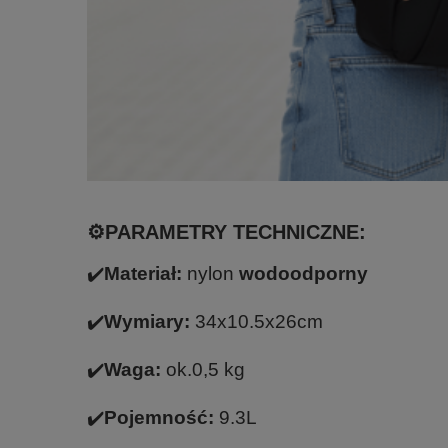
⚙️PARAMETRY TECHNICZNE:
✔️
Materiał:
nylon
wodoodporny
✔️
Wymiary:
34x10.5x26cm
✔️
Waga:
ok.0,5 kg
✔️
Pojemność:
9.3L