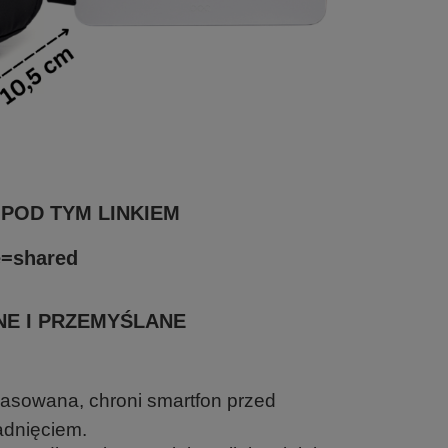
 POD TYM LINKIEM
e=shared
E I PRZEMYŚLANE
asowana, chroni smartfon przed
dnięciem.