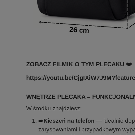
ZOBACZ FILMIK O TYM PLECAKU ❤️
https://youtu.be/CjgIXiW7J9M?featur
WNĘTRZE PLECAKA – FUNKCJONALN
W środku znajdziesz:
➡️
Kieszeń na telefon
— idealnie dop
zarysowaniami i przypadkowym wypa