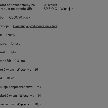
iot odpowiedzialny za
WOWBAG
produkt na terenie UE
SP.Z.O.O.
Więcej
bol
CB00770 black
ancja
Gwarancja producenta na 2 lata
r
czarny
kogo
female
riał
Nylon
emność
9.3 litra
gość w cm
Więcej
26
et
10.9"
rukcja bezpieczeństwa
tak
okość w cm
Więcej
34
rokość cm
Więcej
10,5