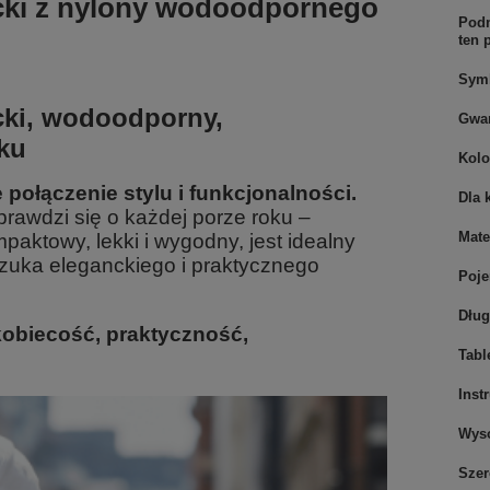
cki z nylony wodoodpornego
Podm
ten 
Sym
cki, wodoodporny,
Gwar
ku
Kolo
połączenie stylu i funkcjonalności.
Dla 
awdzi się o każdej porze roku –
Mate
paktowy, lekki i wygodny, jest idealny
 szuka eleganckiego i praktycznego
Poj
Dłu
kobiecość, praktyczność,
Tabl
Inst
Wys
Sze