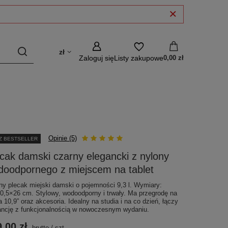
zł
Zaloguj się
Listy zakupowe
0,00 zł
Opinie (5)
Z BESTSELLER
cak damski czarny elegancki z nylony
doodpornego z miejscem na tablet
ny plecak miejski damski o pojemności 9,3 l. Wymiary:
0,5×26 cm. Stylowy, wodoodporny i trwały. Ma przegrodę na
 10,9” oraz akcesoria. Idealny na studia i na co dzień, łączy
ancję z funkcjonalnością w nowoczesnym wydaniu.
,00 zł
brutto
/
szt.