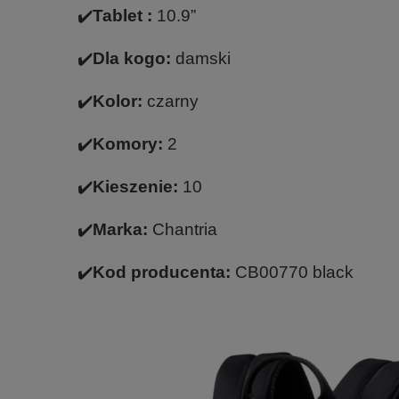
✔️
Tablet :
10.9”
✔️
Dla kogo:
damski
✔️
Kolor:
czarny
✔️
Komory:
2
✔️
Kieszenie:
10
✔️
Marka:
Chantria
✔️
Kod producenta:
CB00770 black