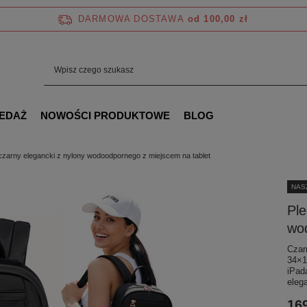
DARMOWA DOSTAWA
od 100,00 zł
EDAŻ
NOWOŚCI PRODUKTOWE
BLOG
czarny elegancki z nylony wodoodpornego z miejscem na tablet
NAS
Ple
wo
Czar
34×1
iPada
eleg
169