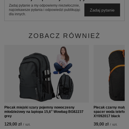
Zadaj pytanie a my odpowiemy niezwłocznie,
Zadaj pytanie
najciekawsze pytania i odpowiedzi publikując
dla innych.
ZOBACZ RÓWNIEŻ
Plecak miejski szary pojemny nowoczesny
Plecak czarny mały s
młodzieżowy na laptopa 15,6" Wowbag BG82237
spacer woda telefon 
grey
XY092017 black
129,00 zł
39,00 zł
/
szt.
/
szt.