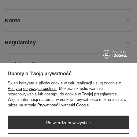
Konto
Regulaminy
Social Media
Dbamy o Twoją prywatność
Sklep korzysta z plików cookie w celu realizacji usług zgodnie z
O NAS
Polityką dotyczącą cookies
. Możesz określić warunki
przechowywania lub dostępu do cookie w Twojej przeglądarce.
Więcej informacji na temat warunków i prywatności można znaleźć
także na stronie
Prywatność i warunki Google
.
+48452798288
wowbag2024@gmail.com
Potwierdzam wszystkie
WOWBAG
,
Przemysłowa 14 lok 410
,
35-105
Rzeszów