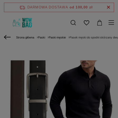
DARMOWA DOSTAWA
od 100,00 zł
Strona główna
Paski
Paski męskie
Pasek męski do spodni skórzany dwu