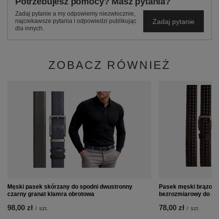
Potrzebujesz pomocy? Masz pytania?
Zadaj pytanie a my odpowiemy niezwłocznie,
Zadaj pytanie
najciekawsze pytania i odpowiedzi publikując
dla innych.
ZOBACZ RÓWNIEŻ
Męski pasek skórzany do spodni dwustronny
Pasek męski brązowy
czarny granat klamra obrotowa
bezrozmiarowy do sp
98,00 zł
78,00 zł
/
szt.
/
szt.