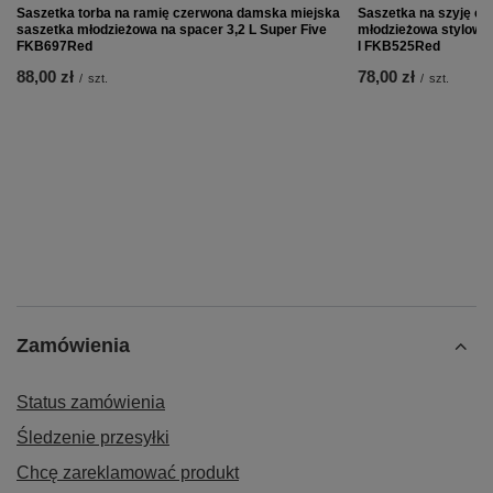
Saszetka torba na ramię czerwona damska miejska
Saszetka na szyję cz
saszetka młodzieżowa na spacer 3,2 L Super Five
młodzieżowa stylowa
FKB697Red
l FKB525Red
88,00 zł
78,00 zł
/
szt.
/
szt.
Zamówienia
Status zamówienia
Śledzenie przesyłki
Chcę zareklamować produkt