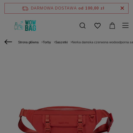
DARMOWA DOSTAWA
od 100,00 zł
Strona główna
Torby
Saszetki
Nerka damska czerwona wodoodporna sas