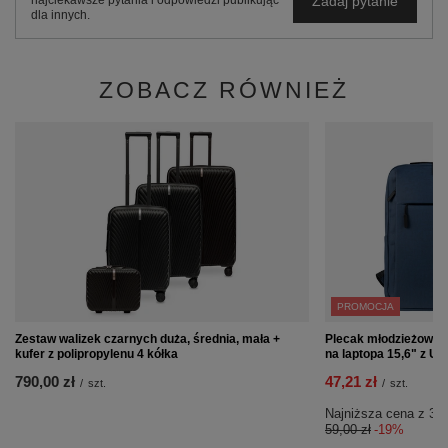
Zadaj pytanie
najciekawsze pytania i odpowiedzi publikując
dla innych.
ZOBACZ RÓWNIEŻ
PROMOCJA
Zestaw walizek czarnych duża, średnia, mała +
Plecak młodzieżowy 
kufer z polipropylenu 4 kółka
na laptopa 15,6" z U
790,00 zł
47,21 zł
/
szt.
/
szt.
Najniższa cena z 30 
59,00 zł
-19%