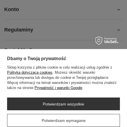
Konto
Regulaminy
Social Media
Dbamy o Twoją prywatność
Sklep korzysta z plików cookie w celu realizacji usług zgodnie z
O NAS
Polityką dotyczącą cookies
. Możesz określić warunki
przechowywania lub dostępu do cookie w Twojej przeglądarce.
Więcej informacji na temat warunków i prywatności można znaleźć
także na stronie
Prywatność i warunki Google
.
+48452798288
wowbag2024@gmail.com
Potwierdzam wszystkie
WOWBAG
,
Przemysłowa 14 lok 410
,
35-105
Rzeszów
Prawdziwe
Potwierdzam wymagane
opinie klientów
4.9
/ 5.0