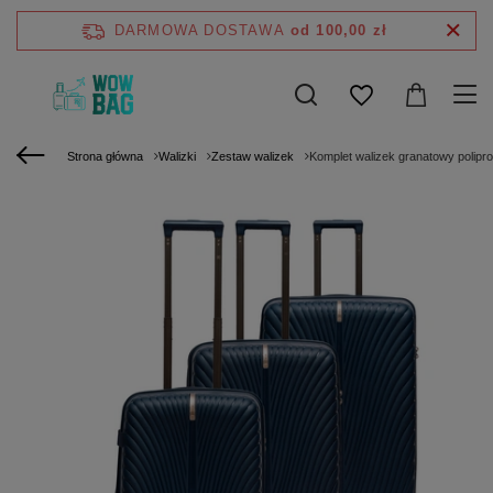
DARMOWA DOSTAWA
od 100,00 zł
Strona główna
Walizki
Zestaw walizek
Komplet walizek granatowy polipro