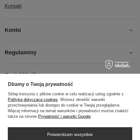
Kontakt
Konto
Regulaminy
Social Media
Dbamy o Twoją prywatność
Sklep korzysta z plików cookie w celu realizacji usług zgodnie z
O NAS
Polityką dotyczącą cookies
. Możesz określić warunki
przechowywania lub dostępu do cookie w Twojej przeglądarce.
Więcej informacji na temat warunków i prywatności można znaleźć
także na stronie
Prywatność i warunki Google
.
+48452798288
wowbag2024@gmail.com
Potwierdzam wszystkie