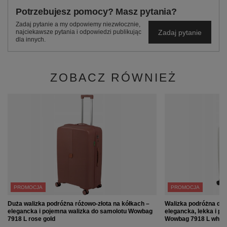
Potrzebujesz pomocy? Masz pytania?
Zadaj pytanie a my odpowiemy niezwłocznie,
Zadaj pytanie
najciekawsze pytania i odpowiedzi publikując
dla innych.
ZOBACZ RÓWNIEŻ
PROMOCJA
PROMOCJA
Duża walizka podróżna różowo-złota na kółkach –
Walizka podróżna duż
elegancka i pojemna walizka do samolotu Wowbag
elegancka, lekka i p
7918 L rose gold
Wowbag 7918 L white