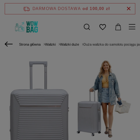
DARMOWA DOSTAWA
od 100,00 zł
Strona główna
Walizki
Walizki duże
Duża walizka do samolotu pociągu ja