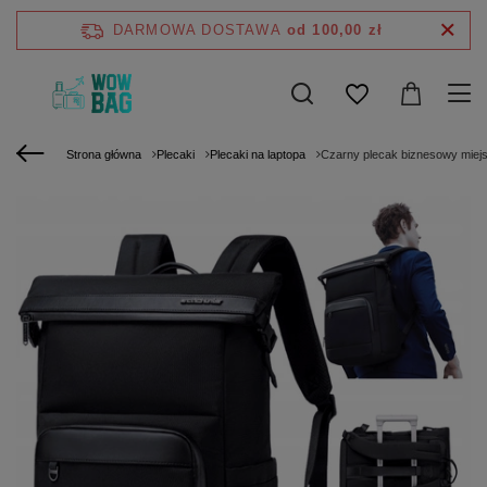
DARMOWA DOSTAWA
od 100,00 zł
Strona główna
Plecaki
Plecaki na laptopa
Czarny plecak biznesowy miejski