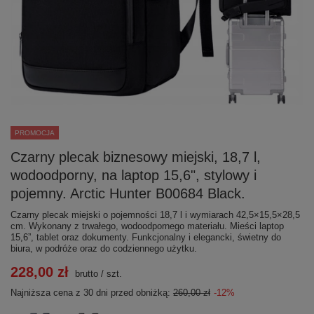
PROMOCJA
Czarny plecak biznesowy miejski, 18,7 l,
wodoodporny, na laptop 15,6", stylowy i
pojemny. Arctic Hunter B00684 Black.
Czarny plecak miejski o pojemności 18,7 l i wymiarach 42,5×15,5×28,5
cm. Wykonany z trwałego, wodoodpornego materiału. Mieści laptop
15,6”, tablet oraz dokumenty. Funkcjonalny i elegancki, świetny do
biura, w podróże oraz do codziennego użytku.
228,00 zł
brutto
/
szt.
Najniższa cena z 30 dni przed obniżką:
260,00 zł
-12%