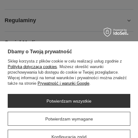
Regulaminy
Social Media
Dbamy o Twoją prywatność
Sklep korzysta z plików cookie w celu realizacji usług zgodnie z
O NAS
Polityką dotyczącą cookies
. Możesz określić warunki
przechowywania lub dostępu do cookie w Twojej przeglądarce.
Więcej informacji na temat warunków i prywatności można znaleźć
także na stronie
Prywatność i warunki Google
.
+48452798288
wowbag2024@gmail.com
Potwierdzam wszystkie
WOWBAG
,
Przemysłowa 14 lok 410
,
35-105
Rzeszów
Prawdziwe
Potwierdzam wymagane
opinie klientów
4.9
/ 5.0
W sklepie prezentujemy ceny brutto (z VAT).
58 opinii
Konfiguracja zgód