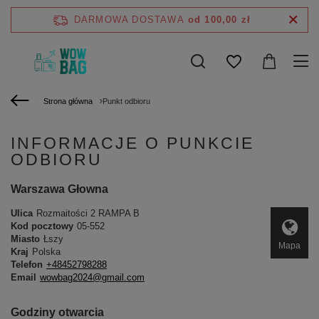
DARMOWA DOSTAWA
od 100,00 zł
Strona główna
Punkt odbioru
INFORMACJE O PUNKCIE
ODBIORU
Warszawa Głowna
Ulica
Rozmaitości 2 RAMPA B
Kod pocztowy
05-552
Miasto
Łszy
Mapa
Kraj
Polska
Telefon
+48452798288
Email
wowbag2024@gmail.com
Godziny otwarcia