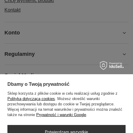
Chcę wymienić produkt
Kontakt
Konto
Regulaminy
Social Media
Dbamy o Twoją prywatność
Sklep korzysta z plików cookie w celu realizacji usług zgodnie z
O NAS
Polityką dotyczącą cookies
. Możesz określić warunki
przechowywania lub dostępu do cookie w Twojej przeglądarce.
Więcej informacji na temat warunków i prywatności można znaleźć
także na stronie
Prywatność i warunki Google
.
+48452798288
wowbag2024@gmail.com
Potwierdzam wszystkie