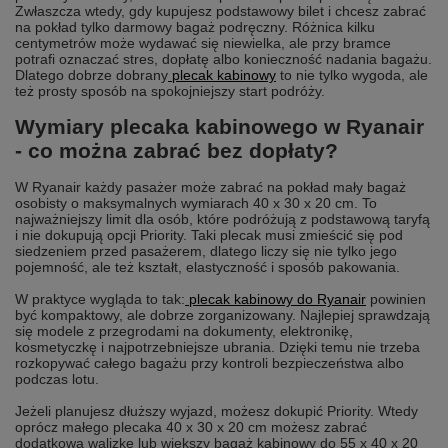
Zwłaszcza wtedy, gdy kupujesz podstawowy bilet i chcesz zabrać
na pokład tylko darmowy bagaż podręczny. Różnica kilku
centymetrów może wydawać się niewielka, ale przy bramce
potrafi oznaczać stres, dopłatę albo konieczność nadania bagażu.
Dlatego dobrze dobrany
plecak kabinowy
to nie tylko wygoda, ale
też prosty sposób na spokojniejszy start podróży.
Wymiary plecaka kabinowego w Ryanair
- co można zabrać bez dopłaty?
W Ryanair każdy pasażer może zabrać na pokład mały bagaż
osobisty o maksymalnych wymiarach 40 x 30 x 20 cm. To
najważniejszy limit dla osób, które podróżują z podstawową taryfą
i nie dokupują opcji Priority. Taki plecak musi zmieścić się pod
siedzeniem przed pasażerem, dlatego liczy się nie tylko jego
pojemność, ale też kształt, elastyczność i sposób pakowania.
W praktyce wygląda to tak:
plecak kabinowy do Ryanair
powinien
być kompaktowy, ale dobrze zorganizowany. Najlepiej sprawdzają
się modele z przegrodami na dokumenty, elektronikę,
kosmetyczkę i najpotrzebniejsze ubrania. Dzięki temu nie trzeba
rozkopywać całego bagażu przy kontroli bezpieczeństwa albo
podczas lotu.
Jeżeli planujesz dłuższy wyjazd, możesz dokupić Priority. Wtedy
oprócz małego plecaka 40 x 30 x 20 cm możesz zabrać
dodatkową walizkę lub większy bagaż kabinowy do 55 x 40 x 20