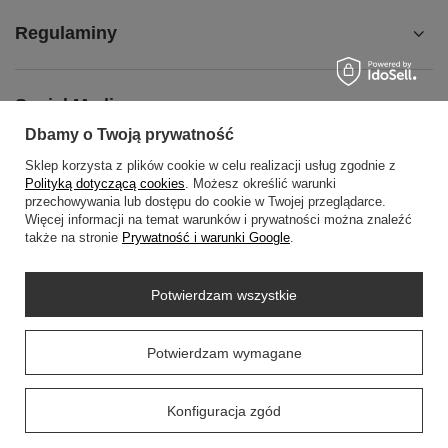
Regulaminy
Social Media
Dbamy o Twoją prywatność
Sklep korzysta z plików cookie w celu realizacji usług zgodnie z
O NAS
Polityką dotyczącą cookies
. Możesz określić warunki
przechowywania lub dostępu do cookie w Twojej przeglądarce.
Więcej informacji na temat warunków i prywatności można znaleźć
także na stronie
Prywatność i warunki Google
.
+48452798288
wowbag2024@gmail.com
Potwierdzam wszystkie
WOWBAG
,
Przemysłowa 14 lok 410
,
35-105
Rzeszów
Prawdziwe
Potwierdzam wymagane
opinie klientów
4.9
/ 5.0
W sklepie prezentujemy ceny brutto (z VAT).
58 opinii
Konfiguracja zgód