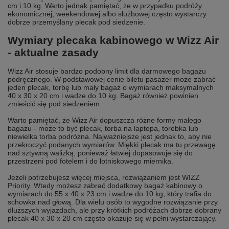
cm i 10 kg. Warto jednak pamiętać, że w przypadku podróży
ekonomicznej, weekendowej albo służbowej często wystarczy
dobrze przemyślany plecak pod siedzenie.
Wymiary plecaka kabinowego w Wizz Air
- aktualne zasady
Wizz Air stosuje bardzo podobny limit dla darmowego bagażu
podręcznego. W podstawowej cenie biletu pasażer może zabrać
jeden plecak, torbę lub mały bagaż o wymiarach maksymalnych
40 x 30 x 20 cm i wadze do 10 kg. Bagaż również powinien
zmieścić się pod siedzeniem.
Warto pamiętać, że Wizz Air dopuszcza różne formy małego
bagażu - może to być plecak, torba na laptopa, torebka lub
niewielka torba podróżna. Najważniejsze jest jednak to, aby nie
przekroczyć podanych wymiarów. Miękki plecak ma tu przewagę
nad sztywną walizką, ponieważ łatwiej dopasowuje się do
przestrzeni pod fotelem i do lotniskowego miernika.
Jeżeli potrzebujesz więcej miejsca, rozwiązaniem jest WIZZ
Priority. Wtedy możesz zabrać dodatkowy bagaż kabinowy o
wymiarach do 55 x 40 x 23 cm i wadze do 10 kg, który trafia do
schowka nad głową. Dla wielu osób to wygodne rozwiązanie przy
dłuższych wyjazdach, ale przy krótkich podróżach dobrze dobrany
plecak 40 x 30 x 20 cm często okazuje się w pełni wystarczający.