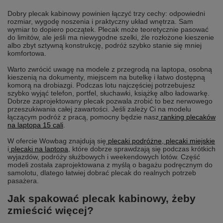
Dobry plecak kabinowy powinien łączyć trzy cechy: odpowiedni
rozmiar, wygodę noszenia i praktyczny układ wnętrza. Sam
wymiar to dopiero początek. Plecak może teoretycznie pasować
do limitów, ale jeśli ma niewygodne szelki, źle rozłożone kieszenie
albo zbyt sztywną konstrukcję, podróż szybko stanie się mniej
komfortowa.
Warto zwrócić uwagę na modele z przegrodą na laptopa, osobną
kieszenią na dokumenty, miejscem na butelkę i łatwo dostępną
komorą na drobiazgi. Podczas lotu najczęściej potrzebujesz
szybko wyjąć telefon, portfel, słuchawki, książkę albo ładowarkę.
Dobrze zaprojektowany plecak pozwala zrobić to bez nerwowego
przeszukiwania całej zawartości. Jeśli zależy Ci na modelu
łączącym podróż z pracą, pomocny będzie nasz
ranking plecaków
na laptopa 15 cali
.
W ofercie Wowbag znajdują się
plecaki podróżne
,
plecaki miejskie
i
plecaki na laptopa
, które dobrze sprawdzają się podczas krótkich
wyjazdów, podróży służbowych i weekendowych lotów. Część
modeli została zaprojektowana z myślą o bagażu podręcznym do
samolotu, dlatego łatwiej dobrać plecak do realnych potrzeb
pasażera.
Jak spakować plecak kabinowy, żeby
zmieścić więcej?