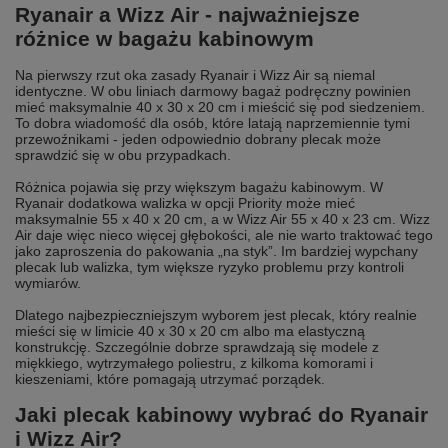
Ryanair a Wizz Air - najważniejsze
różnice w bagażu kabinowym
Na pierwszy rzut oka zasady Ryanair i Wizz Air są niemal
identyczne. W obu liniach darmowy bagaż podręczny powinien
mieć maksymalnie 40 x 30 x 20 cm i mieścić się pod siedzeniem.
To dobra wiadomość dla osób, które latają naprzemiennie tymi
przewoźnikami - jeden odpowiednio dobrany plecak może
sprawdzić się w obu przypadkach.
Różnica pojawia się przy większym bagażu kabinowym. W
Ryanair dodatkowa walizka w opcji Priority może mieć
maksymalnie 55 x 40 x 20 cm, a w Wizz Air 55 x 40 x 23 cm. Wizz
Air daje więc nieco więcej głębokości, ale nie warto traktować tego
jako zaproszenia do pakowania „na styk”. Im bardziej wypchany
plecak lub walizka, tym większe ryzyko problemu przy kontroli
wymiarów.
Dlatego najbezpieczniejszym wyborem jest plecak, który realnie
mieści się w limicie 40 x 30 x 20 cm albo ma elastyczną
konstrukcję. Szczególnie dobrze sprawdzają się modele z
miękkiego, wytrzymałego poliestru, z kilkoma komorami i
kieszeniami, które pomagają utrzymać porządek.
Jaki plecak kabinowy wybrać do Ryanair
i Wizz Air?