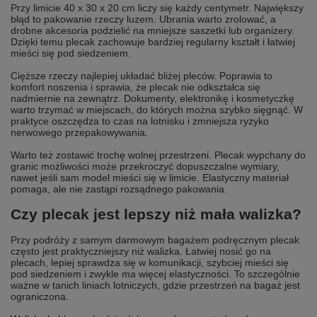
Przy limicie 40 x 30 x 20 cm liczy się każdy centymetr. Największy
błąd to pakowanie rzeczy luzem. Ubrania warto zrolować, a
drobne akcesoria podzielić na mniejsze saszetki lub organizery.
Dzięki temu plecak zachowuje bardziej regularny kształt i łatwiej
mieści się pod siedzeniem.
Cięższe rzeczy najlepiej układać bliżej pleców. Poprawia to
komfort noszenia i sprawia, że plecak nie odkształca się
nadmiernie na zewnątrz. Dokumenty, elektronikę i kosmetyczkę
warto trzymać w miejscach, do których można szybko sięgnąć. W
praktyce oszczędza to czas na lotnisku i zmniejsza ryzyko
nerwowego przepakowywania.
Warto też zostawić trochę wolnej przestrzeni. Plecak wypchany do
granic możliwości może przekroczyć dopuszczalne wymiary,
nawet jeśli sam model mieści się w limicie. Elastyczny materiał
pomaga, ale nie zastąpi rozsądnego pakowania.
Czy plecak jest lepszy niż mała walizka?
Przy podróży z samym darmowym bagażem podręcznym plecak
często jest praktyczniejszy niż walizka. Łatwiej nosić go na
plecach, lepiej sprawdza się w komunikacji, szybciej mieści się
pod siedzeniem i zwykle ma więcej elastyczności. To szczególnie
ważne w tanich liniach lotniczych, gdzie przestrzeń na bagaż jest
ograniczona.