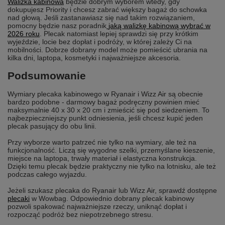
Walizka kabinowa
będzie dobrym wyborem wtedy, gdy
dokupujesz Priority i chcesz zabrać większy bagaż do schowka
nad głową. Jeśli zastanawiasz się nad takim rozwiązaniem,
pomocny będzie nasz poradnik
jaką walizkę kabinową wybrać w
2026 roku
. Plecak natomiast lepiej sprawdzi się przy krótkim
wyjeździe, locie bez dopłat i podróży, w której zależy Ci na
mobilności. Dobrze dobrany model może pomieścić ubrania na
kilka dni, laptopa, kosmetyki i najważniejsze akcesoria.
Podsumowanie
Wymiary plecaka kabinowego w Ryanair i Wizz Air są obecnie
bardzo podobne - darmowy bagaż podręczny powinien mieć
maksymalnie 40 x 30 x 20 cm i zmieścić się pod siedzeniem. To
najbezpieczniejszy punkt odniesienia, jeśli chcesz kupić jeden
plecak pasujący do obu linii.
Przy wyborze warto patrzeć nie tylko na wymiary, ale też na
funkcjonalność. Liczą się wygodne szelki, przemyślane kieszenie,
miejsce na laptopa, trwały materiał i elastyczna konstrukcja.
Dzięki temu plecak będzie praktyczny nie tylko na lotnisku, ale też
podczas całego wyjazdu.
Jeżeli szukasz plecaka do Ryanair lub Wizz Air, sprawdź dostępne
plecaki
w Wowbag. Odpowiednio dobrany plecak kabinowy
pozwoli spakować najważniejsze rzeczy, uniknąć dopłat i
rozpocząć podróż bez niepotrzebnego stresu.