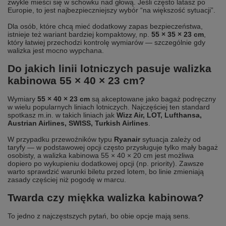
zwykle mieści się w schowku nad głową. Jeśli często latasz po
Europie, to jest najbezpieczniejszy wybór “na większość sytuacji”.
Dla osób, które chcą mieć dodatkowy zapas bezpieczeństwa,
istnieje też wariant bardziej kompaktowy, np.
55 × 35 × 23 cm
,
który łatwiej przechodzi kontrolę wymiarów — szczególnie gdy
walizka jest mocno wypchana.
Do jakich linii lotniczych pasuje walizka
kabinowa 55 × 40 × 23 cm?
Wymiary
55 × 40 × 23 cm
są akceptowane jako bagaż podręczny
w wielu popularnych liniach lotniczych. Najczęściej ten standard
spotkasz m.in. w takich liniach jak
Wizz Air, LOT, Lufthansa,
Austrian Airlines, SWISS, Turkish Airlines
.
W przypadku przewoźników typu
Ryanair
sytuacja zależy od
taryfy — w podstawowej opcji często przysługuje tylko mały bagaż
osobisty, a walizka kabinowa 55 × 40 × 20 cm jest możliwa
dopiero po wykupieniu dodatkowej opcji (np. priority). Zawsze
warto sprawdzić warunki biletu przed lotem, bo linie zmieniają
zasady częściej niż pogodę w marcu.
Twarda czy miękka walizka kabinowa?
To jedno z najczęstszych pytań, bo obie opcje mają sens.