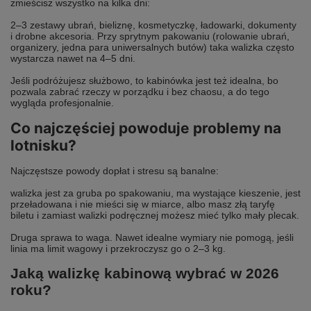
zmieścisz wszystko na kilka dni:
2–3 zestawy ubrań, bieliznę, kosmetyczkę, ładowarki, dokumenty
i drobne akcesoria. Przy sprytnym pakowaniu (rolowanie ubrań,
organizery, jedna para uniwersalnych butów) taka walizka często
wystarcza nawet na 4–5 dni.
Jeśli podróżujesz służbowo, to kabinówka jest też idealna, bo
pozwala zabrać rzeczy w porządku i bez chaosu, a do tego
wygląda profesjonalnie.
Co najczęściej powoduje problemy na
lotnisku?
Najczęstsze powody dopłat i stresu są banalne:
walizka jest za gruba po spakowaniu, ma wystające kieszenie, jest
przeładowana i nie mieści się w miarce, albo masz złą taryfę
biletu i zamiast walizki podręcznej możesz mieć tylko mały plecak.
Druga sprawa to waga. Nawet idealne wymiary nie pomogą, jeśli
linia ma limit wagowy i przekroczysz go o 2–3 kg.
Jaką walizkę kabinową wybrać w 2026
roku?