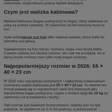
wskazówki, dzięki którym podróż będzie łatwiejsza.
Czym jest walizka kabinowa?
Walizka kabinowa (bagaż podręczny) to bagaż, który zabierasz ze
sobą na pokład samolotu. W zależności od linii lotniczej może to
być:
mała torba/
plecak pod fotel
albo większa walizka, która trafia do
schowka nad głową.
Najważniejsze są trzy rzeczy: wymiary, waga oraz taryfa biletu.
Czasem walizka ma idealny rozmiar, ale i tak nie przejdzie, bo w
danej taryfie możesz mieć tylko mały bagaż osobisty.
Najpopularniejszy rozmiar w 2026: 55 ×
40 × 23 cm
W 2026 roku najczęściej spotykanym i najbardziej uniwersalnym
rozmiarem walizki kabinowej jest
55 × 40 × 23 cm
. To właśnie ten
format pojawia się w regulaminach wielu linii lotniczych jako
standardowy bagaż podręczny, często z limitem wagi
do 10 kg
(w
zależności od przewoźnika i taryfy).
Taki rozmiar jest świetnym kompromisem: walizka jest na tyle
pojemna, że wystarcza na 2–5 dni podróży, a jednocześnie