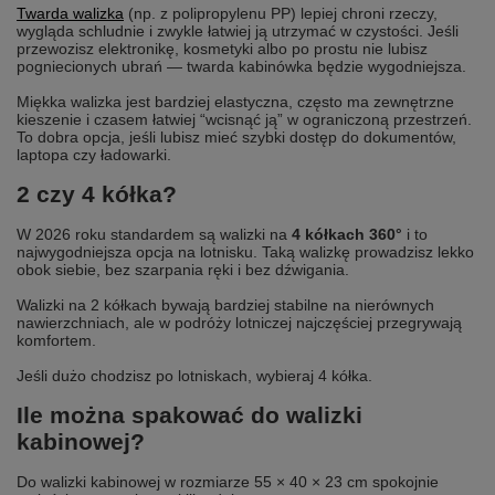
Twarda walizka
(np. z polipropylenu PP) lepiej chroni rzeczy,
wygląda schludnie i zwykle łatwiej ją utrzymać w czystości. Jeśli
przewozisz elektronikę, kosmetyki albo po prostu nie lubisz
pogniecionych ubrań — twarda kabinówka będzie wygodniejsza.
Miękka walizka jest bardziej elastyczna, często ma zewnętrzne
kieszenie i czasem łatwiej “wcisnąć ją” w ograniczoną przestrzeń.
To dobra opcja, jeśli lubisz mieć szybki dostęp do dokumentów,
laptopa czy ładowarki.
2 czy 4 kółka?
W 2026 roku standardem są walizki na
4 kółkach 360°
i to
najwygodniejsza opcja na lotnisku. Taką walizkę prowadzisz lekko
obok siebie, bez szarpania ręki i bez dźwigania.
Walizki na 2 kółkach bywają bardziej stabilne na nierównych
nawierzchniach, ale w podróży lotniczej najczęściej przegrywają
komfortem.
Jeśli dużo chodzisz po lotniskach, wybieraj 4 kółka.
Ile można spakować do walizki
kabinowej?
Do walizki kabinowej w rozmiarze 55 × 40 × 23 cm spokojnie