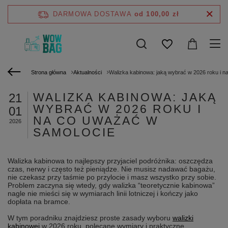
DARMOWA DOSTAWA
od 100,00 zł
Strona główna
Aktualności
Walizka kabinowa: jaką wybrać w 2026 roku i 
WALIZKA KABINOWA: JAKĄ
21
WYBRAĆ W 2026 ROKU I
01
NA CO UWAŻAĆ W
2026
SAMOLOCIE
Walizka kabinowa to najlepszy przyjaciel podróżnika: oszczędza
czas, nerwy i często też pieniądze. Nie musisz nadawać bagażu,
nie czekasz przy taśmie po przylocie i masz wszystko przy sobie.
Problem zaczyna się wtedy, gdy walizka “teoretycznie kabinowa”
nagle nie mieści się w wymiarach linii lotniczej i kończy jako
dopłata na bramce.
W tym poradniku znajdziesz proste zasady wyboru
walizki
kabinowej
w 2026 roku, polecane wymiary i praktyczne