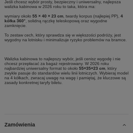
Jeśli chcesz wybór prosty, bezpieczny i uniwersalny, najlepsza
walizka kabinowa w 2026 roku to taka, która ma:
wymiary około
55 × 40 × 23 cm
, twardy korpus (najlepiej PP),
4
kółka 360°
, solidną rączkę teleskopową oraz wygodne
zamknięcie.
To zestaw cech, który sprawdza się w większości podróży, jest
wygodny na lotnisku i minimalizuje ryzyko problemów na bramce.
Walizka kabinowa to najlepszy wybór, jeśli cenisz wygodę i nie
chcesz przepłacać za bagaż rejestrowany. W 2026 roku
najbardziej uniwersalny format to około
55×35×23 cm
, który
zwykle pasuje do standardów wielu linii lotniczych. Wybieraj model
na 4 kółkach, zwracaj uwagę na wagę i pamiętaj, że kluczowe są
zasady konkretnej taryfy biletu.
Zamówienia