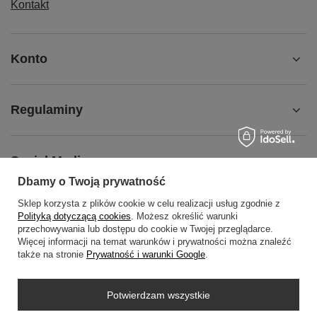
Kontakt
Konto
Regulaminy
Social Media
Dbamy o Twoją prywatność
Sklep korzysta z plików cookie w celu realizacji usług zgodnie z
O NAS
Polityką dotyczącą cookies
. Możesz określić warunki
przechowywania lub dostępu do cookie w Twojej przeglądarce.
Więcej informacji na temat warunków i prywatności można znaleźć
także na stronie
Prywatność i warunki Google
.
+48452798288
wowbag2024@gmail.com
Potwierdzam wszystkie
WOWBAG
,
Przemysłowa 14 lok 410
,
35-105
Rzeszów