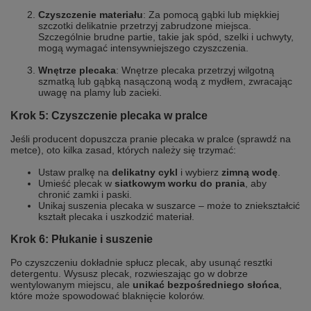
Czyszczenie materiału
: Za pomocą gąbki lub miękkiej
szczotki delikatnie przetrzyj zabrudzone miejsca.
Szczególnie brudne partie, takie jak spód, szelki i uchwyty,
mogą wymagać intensywniejszego czyszczenia.
Wnętrze plecaka
: Wnętrze plecaka przetrzyj wilgotną
szmatką lub gąbką nasączoną wodą z mydłem, zwracając
uwagę na plamy lub zacieki.
Krok 5: Czyszczenie plecaka w pralce
Jeśli producent dopuszcza pranie plecaka w pralce (sprawdź na
metce), oto kilka zasad, których należy się trzymać:
Ustaw pralkę na
delikatny cykl
i wybierz
zimną wodę
.
Umieść plecak w
siatkowym worku do prania
, aby
chronić zamki i paski.
Unikaj suszenia plecaka w suszarce – może to zniekształcić
kształt plecaka i uszkodzić materiał.
Krok 6: Płukanie i suszenie
Po czyszczeniu dokładnie spłucz plecak, aby usunąć resztki
detergentu. Wysusz plecak, rozwieszając go w dobrze
wentylowanym miejscu, ale
unikać bezpośredniego słońca
,
które może spowodować blaknięcie kolorów.