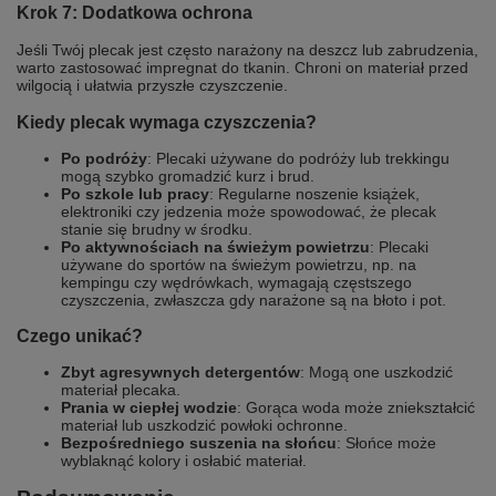
Krok 7: Dodatkowa ochrona
Jeśli Twój plecak jest często narażony na deszcz lub zabrudzenia,
warto zastosować impregnat do tkanin. Chroni on materiał przed
wilgocią i ułatwia przyszłe czyszczenie.
Kiedy plecak wymaga czyszczenia?
Po podróży
: Plecaki używane do podróży lub trekkingu
mogą szybko gromadzić kurz i brud.
Po szkole lub pracy
: Regularne noszenie książek,
elektroniki czy jedzenia może spowodować, że plecak
stanie się brudny w środku.
Po aktywnościach na świeżym powietrzu
: Plecaki
używane do sportów na świeżym powietrzu, np. na
kempingu czy wędrówkach, wymagają częstszego
czyszczenia, zwłaszcza gdy narażone są na błoto i pot.
Czego unikać?
Zbyt agresywnych detergentów
: Mogą one uszkodzić
materiał plecaka.
Prania w ciepłej wodzie
: Gorąca woda może zniekształcić
materiał lub uszkodzić powłoki ochronne.
Bezpośredniego suszenia na słońcu
: Słońce może
wyblaknąć kolory i osłabić materiał.